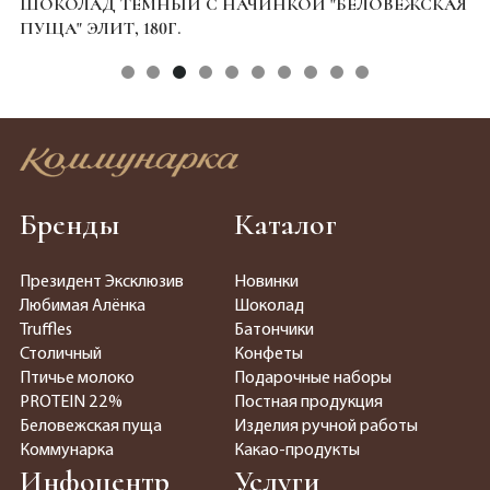
ШОКОЛАД ТЕМНЫЙ С НАЧИНКОЙ "БЕЛОВЕЖСКАЯ
A
ПУЩА" ЭЛИТ, 180Г.
Бренды
Каталог
Президент Эксклюзив
Новинки
Любимая Алёнка
Шоколад
Truffles
Батончики
Столичный
Конфеты
Птичье молоко
Подарочные наборы
PROTEIN 22%
Постная продукция
Беловежская пуща
Изделия ручной работы
Коммунарка
Какао-продукты
Инфоцентр
Услуги