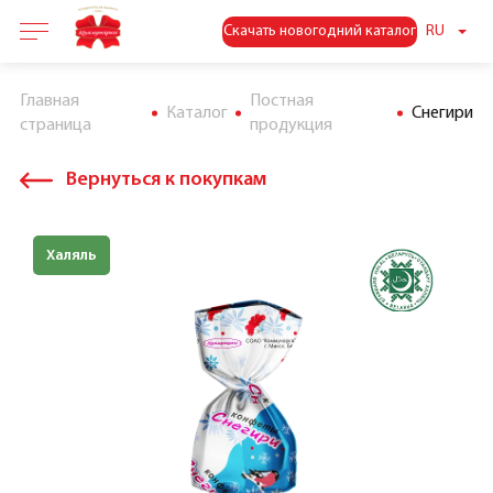
Скачать новогодний каталог
RU
Главная
Постная
Каталог
Снегири
страница
продукция
Вернуться к покупкам
Халяль