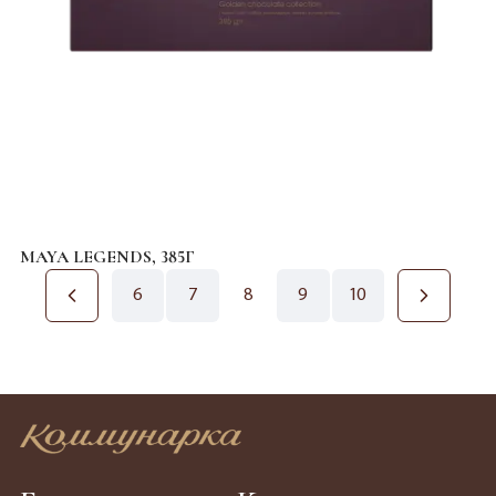
MAYA LEGENDS, 385Г
6
7
8
9
10