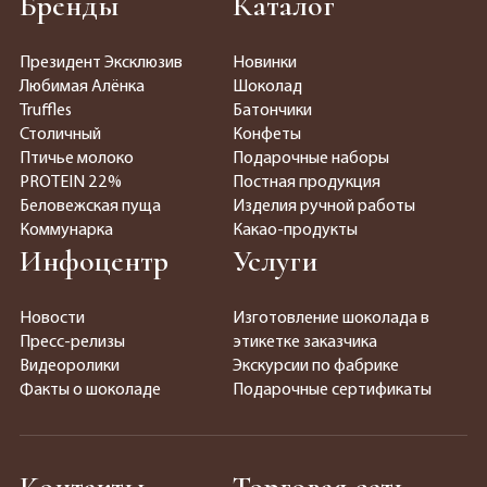
Бренды
Каталог
Президент Эксклюзив
Новинки
Любимая Алёнка
Шоколад
Truffles
Батончики
Столичный
Конфеты
Птичье молоко
Подарочные наборы
PROTEIN 22%
Постная продукция
Беловежская пуща
Изделия ручной работы
Коммунарка
Какао-продукты
Инфоцентр
Услуги
Новости
Изготовление шоколада в
Пресс-релизы
этикетке заказчика
Видеоролики
Экскурсии по фабрике
Факты о шоколаде
Подарочные сертификаты