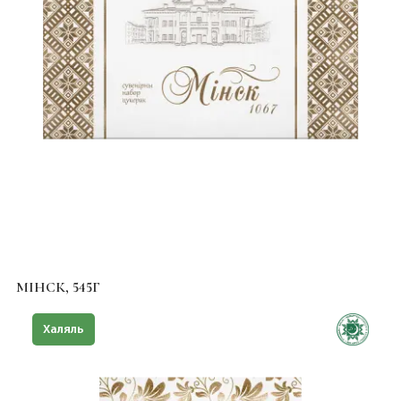
МIНСК, 545Г
Халяль