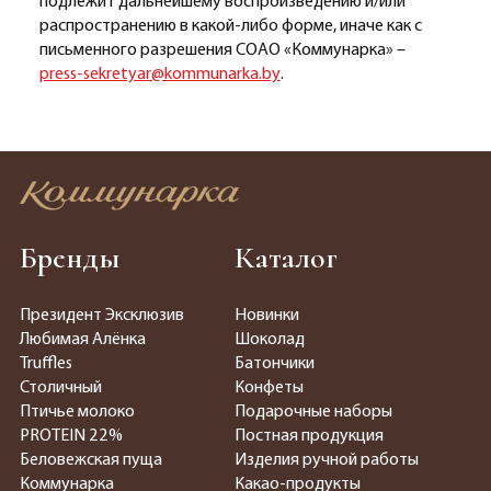
подлежит дальнейшему воспроизведению и/или
распространению в какой-либо форме, иначе как с
письменного разрешения СОАО «Коммунарка» –
press-sekretyar@kommunarka.by
.
Бренды
Каталог
Президент Эксклюзив
Новинки
Любимая Алёнка
Шоколад
Truffles
Батончики
Столичный
Конфеты
Птичье молоко
Подарочные наборы
PROTEIN 22%
Постная продукция
Беловежская пуща
Изделия ручной работы
Коммунарка
Какао-продукты