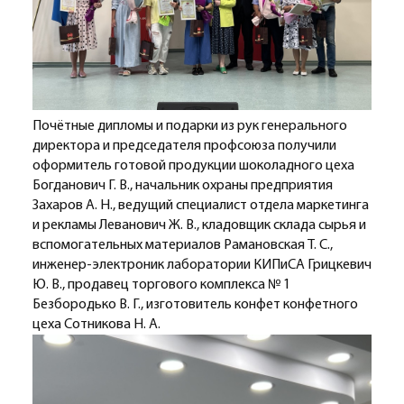
Почётные дипломы и подарки из рук генерального
директора и председателя профсоюза получили
оформитель готовой продукции шоколадного цеха
Богданович Г. В., начальник охраны предприятия
Захаров А. Н., ведущий специалист отдела маркетинга
и рекламы Леванович Ж. В., кладовщик склада сырья и
вспомогательных материалов Рамановская Т. С.,
инженер-электроник лаборатории КИПиСА Грицкевич
Ю. В., продавец торгового комплекса № 1
Безбородько В. Г., изготовитель конфет конфетного
цеха Сотникова Н. А.