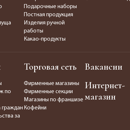
о
Подарочные наборы
Постная продукция
пуща
Изделия ручной
работы
Какао-продукты
ы
Торговая сеть
Вакансии
Интернет-
ы
Фирменные магазины
ж по
Фирменные секции
магазин
Магазины по франшизе
а граждан
Кофейни
ьства за