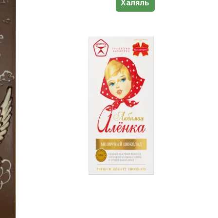
Знак качества
Халяль