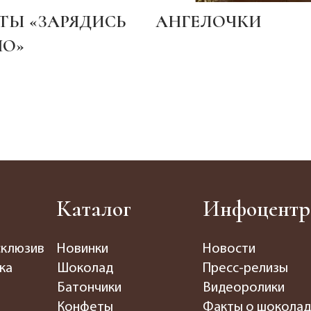
ТЫ «ЗАРЯДИСЬ
АНГЕЛОЧКИ
О»
Каталог
Инфоцентр
склюзив
Новинки
Новости
ка
Шоколад
Пресс-релизы
Батончики
Видеоролики
Конфеты
Факты о шокола