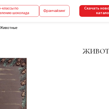
-классы по
Скачать нов
Франчайзинг
влению шоколада
катало
Животные
ЖИВО