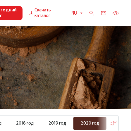
огодний
Скачать
RU
г
каталог
д
2018 год
2019 год
2020 год
2021 го