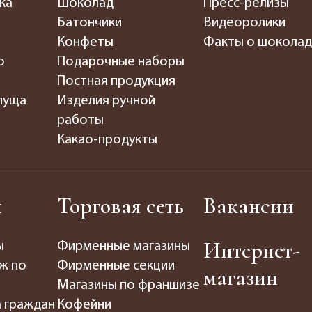
ка
Шоколад
Пресс-релизы
Батончики
Видеоролики
Конфеты
Факты о шокола
о
Подарочные наборы
Постная продукция
пуща
Изделия ручной
работы
Какао-продукты
ы
Торговая сеть
Вакансии
Интернет-
ы
Фирменные магазины
ж по
Фирменные секции
магазин
Магазины по франшизе
а граждан
Кофейни