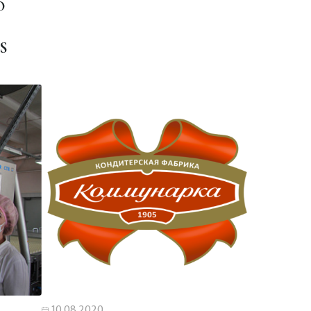
О
S
10.08.2020