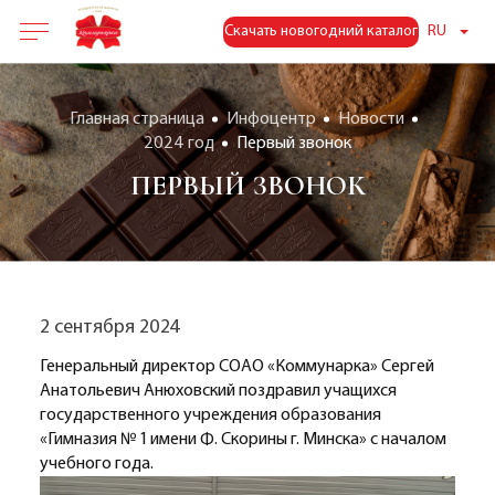
Скачать новогодний каталог
RU
Главная страница
Инфоцентр
Новости
2024 год
Первый звонок
ПЕРВЫЙ ЗВОНОК
2 сентября 2024
Генеральный директор СОАО «Коммунарка» Сергей
Анатольевич Анюховский поздравил учащихся
государственного учреждения образования
«Гимназия № 1 имени Ф. Скорины г. Минска» с началом
учебного года.