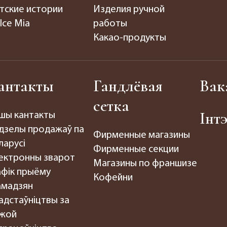
тские истории
Изделия ручной
lce Mia
работы
Какао-продукты
антакты
Гандлёвая
Вак
сетка
Інт
шы кантакты
дзелы продажаў па
Фирменные магазины
ларусі
Фирменные секции
ектронны зварот
Магазины по франшизе
афік прыёму
Кофейни
амадзян
адстаўніцтвы за
жой