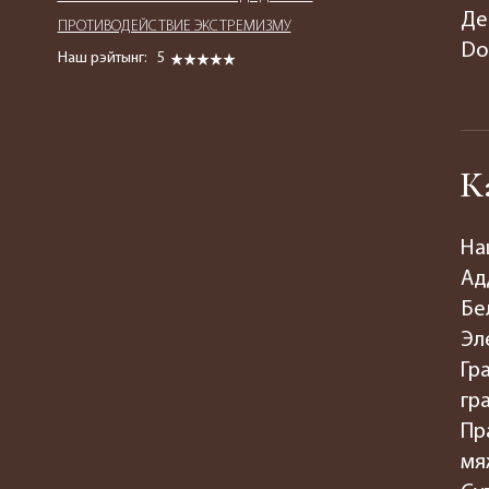
Де
ПРОТИВОДЕЙСТВИЕ ЭКСТРЕМИЗМУ
Do
Наш рэйтынг:
5
К
На
Ад
Бе
Эл
Гр
гр
Пр
мя