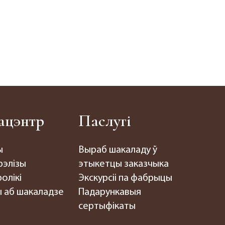
ацэнтр
Паслугі
ы
Выраб шакаладу ў
рэлізы
этыкетцы заказчыка
олікі
Экскурсіі па фабрыцы
 аб шакаладзе
Падарункавыя
сертыфікаты