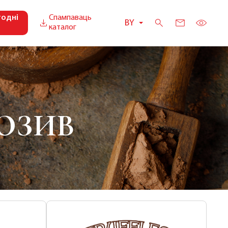
годні
Спампаваць
BY
каталог
ЮЗИВ