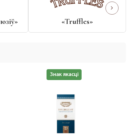
юзіў»
«Truffles»
Халяль
Знак якасці