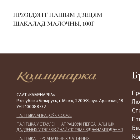
ПРЭЗІДЭНТ НАШЫМ ДЗЕЦЯМ
ШАКАЛАД МАЛОЧНЫ, 100Г
Б
Пр
СААТ «КАМУНАРКА»
Рэспубліка Беларусь, г. Мінск, 220033, вул. Аранская, 18
Лю
УНП 100088732
Ст
ПАЛIТЫКА АПРАЦОЎКІ COOKIE
Пт
ПАЛIТЫКА У СТАЎЛЕННІ АПРАЦОЎКІ ПЕРСАНАЛЬНЫХ
Бе
ДАДЗЕНЫХ У ТЭЛЕВІЗІЙНАЙ СІСТЭМЕ ВІДЭАНАБЛЮДЭННЯ
Ко
ПАЛIТЫКА ПЕРСАНАЛЬНЫХ ДАДЗЕНЫХ