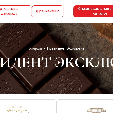
р-класы па
Спампаваць нава
Франчайзинг
 шакаладу
каталог
Бренды
Президент Эксклюзив
ЗИДЕНТ ЭКСКЛ