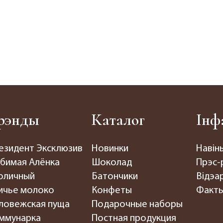
рэнды
Каталог
Інф
езидент Эксклюзив
Новинки
Навін
бимая Алёнка
Шоколад
Прэс-
оличный
Батончики
Відэар
ичье молоко
Конфеты
Факты
ловежская пуща
Подарочные наборы
ммунарка
Постная продукция