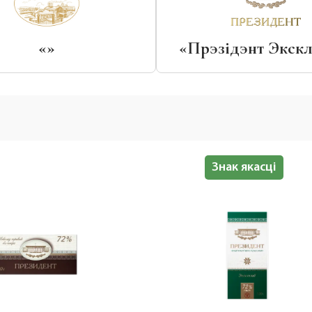
«»
«Прэзідэнт Экскл
Халяль
Знак якасці