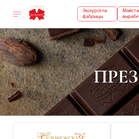
Экскурсіі па
Майста
фабрыцы
вырабе
ПРЕ