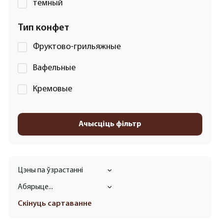
темный
Тип конфет
Фруктово-грильяжные
Вафельные
Кремовые
Ачысціць фільтр
Цэны па ўзрастанні
Абярыце...
Скінуць сартаванне