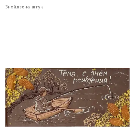
Знойдзена
штук