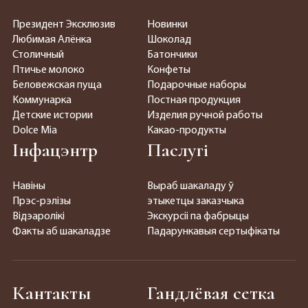
Президент Эксклюзив
Новинки
Любимая Алёнка
Шоколад
Столичный
Батончики
Птичье молоко
Конфеты
Беловежская пуща
Подарочные наборы
Коммунарка
Постная продукция
Детские истории
Изделия ручной работы
Dolce Mia
Какао-продукты
Інфацэнтр
Паслугі
Навіны
Выраб шакаладу ў
Прэс-рэлізы
этыкетцы заказчыка
Відэаролікі
Экскурсіі па фабрыцы
Факты аб шакаладзе
Падарункавыя сертыфікаты
Кантакты
Гандлёвая сетка