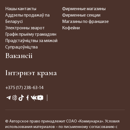
Нашы кантакты
Фирменные магазины
Аддзелы продажаў па
Фирменные секции
Беларусі
Магазины по франшизе
Электронны зварот
Кофейни
Графік прыёму грамадзян
Прадстаўніцтвы за мяжой
Супрацоўніцтва
Вакансіі
Інтэрнэт крама
+375 (17) 238-63-14
© Авторское право принадлежит СОАО «Коммунарка». Условия
использования материалов – по письменному согласованию с