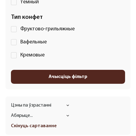
темный
Тип конфет
Фруктово-грильяжные
Вафельные
Кремовые
Ачысціць фільтр
Цэны па ўзрастанні
Абярыце...
Скінуць сартаванне