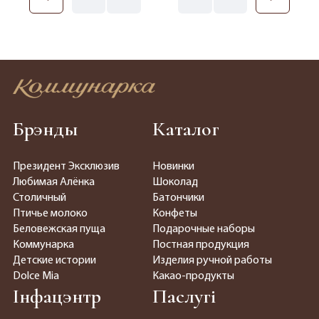
Брэнды
Каталог
Президент Эксклюзив
Новинки
Любимая Алёнка
Шоколад
Столичный
Батончики
Птичье молоко
Конфеты
Беловежская пуща
Подарочные наборы
Коммунарка
Постная продукция
Детские истории
Изделия ручной работы
Dolce Mia
Какао-продукты
Інфацэнтр
Паслугі