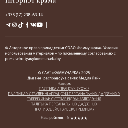
Інтэрнэт крама
+375 (17) 238-63-14
© Авторское право принадлежит СОАО «Коммунарка». Условия
использования материалов – по письменному согласованию с
press-sekretyar@kommunarka.by.
© СААТ «КАММУНАРКА» 2025
Дызайн і распрацоўка сайта:
Медиа Лайн
Наверх
ПАЛIТЫКА АПРАЦОЎКІ COOKIE
ПАЛIТЫКА У СТАЎЛЕННІ АПРАЦОЎКІ ПЕРСАНАЛЬНЫХ ДАДЗЕНЫХ У
ТЭЛЕВІЗІЙНАЙ СІСТЭМЕ ВІДЭАНАБЛЮДЭННЯ
ПАЛIТЫКА ПЕРСАНАЛЬНЫХ ДАДЗЕНЫХ
ПРОТИВОДЕЙСТВИЕ ЭКСТРЕМИЗМУ
Наш рэйтынг:
5