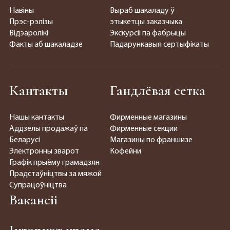
Навіны
Выраб шакаладу ў
Прэс-рэлізы
этыкетцы заказчыка
Відэаролікі
Экскурсіі па фабрыцы
Факты аб шакаладзе
Падарункавыя сертыфікаты
Кантакты
Гандлёвая сетка
Нашы кантакты
Фирменные магазины
Аддзелы продажаў па
Фирменные секции
Беларусі
Магазины по франшизе
Электронны зварот
Кофейни
Графік прыёму грамадзян
Прадстаўніцтвы за мяжой
Супрацоўніцтва
Вакансіі