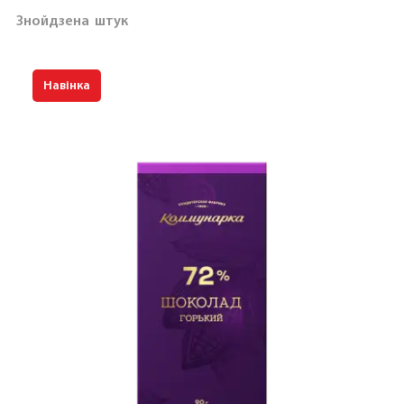
Знойдзена
штук
Навінка