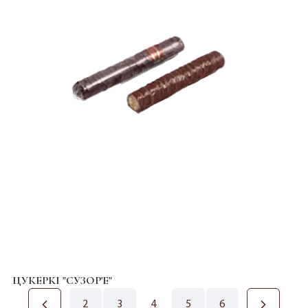
ЦУКЕРКІ "СУЗОР'Е"
2
3
4
5
6