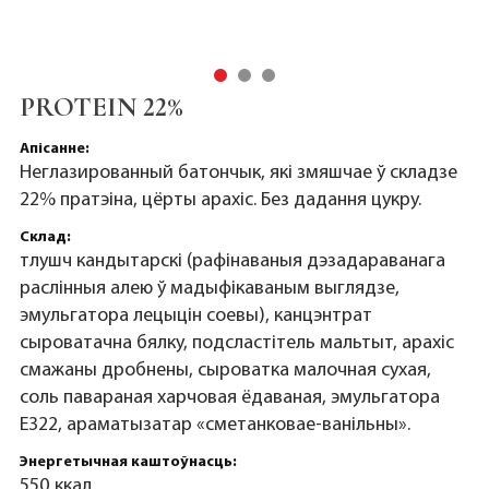
PROTEIN 22%
Апісанне:
Неглазированный батончык, які змяшчае ў складзе
22% пратэіна, цёрты арахіс. Без дадання цукру.
Склад:
тлушч кандытарскі (рафінаваныя дэзадараванага
раслінныя алею ў мадыфікаваным выглядзе,
эмульгатора лецыцін соевы), канцэнтрат
сыроватачна бялку, подсластітель мальтыт, арахіс
смажаны дробнены, сыроватка малочная сухая,
соль павараная харчовая ёдаваная, эмульгатора
Е322, араматызатар «сметанковае-ванільны».
Энергетычная каштоўнасць:
550 ккал