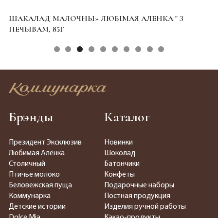
ШАКАЛАД МАЛОЧНЫ» ЛЮБІМАЯ АЛЕНКА " З
Э
ПЕЧЫВАМ, 85Г
Брэнды
Каталог
Президент Эксклюзив
Новинки
Любимая Алёнка
Шоколад
Столичный
Батончики
Птичье молоко
Конфеты
Беловежская пуща
Подарочные наборы
Коммунарка
Постная продукция
Детские истории
Изделия ручной работы
Dolce Mia
Какао-продукты