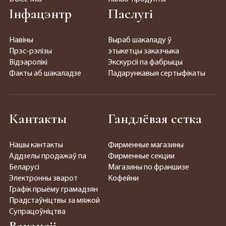
Інфацэнтр
Паслугі
Навіны
Выраб шакаладу ў
Прэс-рэлізы
этыкетцы заказчыка
Відэаролікі
Экскурсіі па фабрыцы
Факты аб шакаладзе
Падарункавыя сертыфікаты
Кантакты
Гандлёвая сетка
Нашы кантакты
Фирменные магазины
Аддзелы продажаў па
Фирменные секции
Беларусі
Магазины по франшизе
Электронны зварот
Кофейни
Графік прыёму грамадзян
Прадстаўніцтвы за мяжой
Супрацоўніцтва
Вакансіі