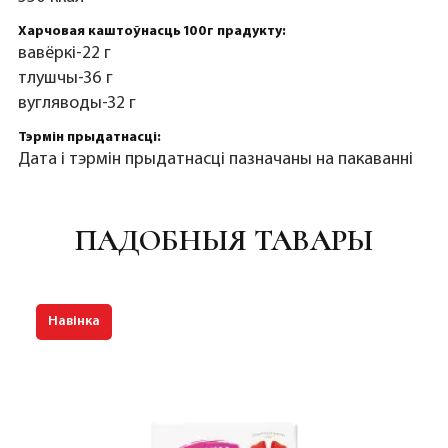
Харчовая каштоўнасць 100г прадукту:
вавёркі-22 г
тлушчы-36 г
вугляводы-32 г
Тэрмін прыдатнасці:
Дата і тэрмін прыдатнасці пазначаны на пакаванні
ПАДОБНЫЯ ТАВАРЫ
Навінка