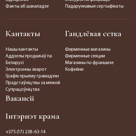
Факты аб шакаладзе
Падарункавыя сертыфікаты
Кантакты
Гандлёвая сетка
Нашы кантакты
Фирменные магазины
Аддзелы продажаў па
Фирменные секции
Беларусі
Магазины по франшизе
Электронны зварот
Кофейни
Графік прыёму грамадзян
Прадстаўніцтвы за мяжой
Супрацоўніцтва
Вакансіі
Інтэрнэт крама
+375 (17) 238-63-14