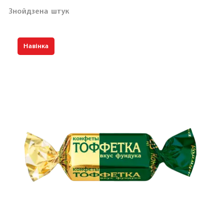
Знойдзена
штук
Навінка