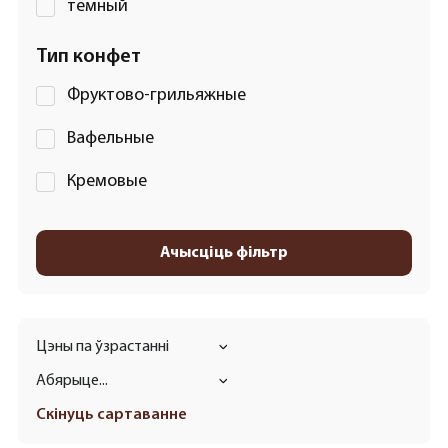
темный
Тип конфет
Фруктово-грильяжные
Вафельные
Кремовые
Ачысціць фільтр
Цэны па ўзрастанні
Абярыце...
Скінуць сартаванне