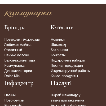
Брэнды
Каталог
Президент Эксклюзив
Новинки
Любимая Алёнка
Шоколад
Столичный
Батончики
Птичье молоко
Конфеты
Беловежская пуща
Подарочные наборы
Коммунарка
Постная продукция
Детские истории
Изделия ручной работы
Dolce Mia
Какао-продукты
Інфацэнтр
Паслугі
Навіны
Выраб шакаладу ў
Прэс-рэлізы
этыкетцы заказчыка
Відэаролікі
Экскурсіі па фабрыцы