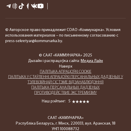
© Авторское право принадлежит СОАО «Коммунарка». Условия
использования материалов – по письменному согласованию с
press-sekretyar@kommunarka.by.
© СААТ «КАММУНАРКА» 2025
Дызайн і распрацоўка сайта:
Медиа Лайн
Наверх
ПАЛIТЫКА АПРАЦОЎКІ COOKIE
ПАЛIТЫКА У СТАЎЛЕННІ АПРАЦОЎКІ ПЕРСАНАЛЬНЫХ ДАДЗЕНЫХ У
ТЭЛЕВІЗІЙНАЙ СІСТЭМЕ ВІДЭАНАБЛЮДЭННЯ
ПАЛIТЫКА ПЕРСАНАЛЬНЫХ ДАДЗЕНЫХ
ПРОТИВОДЕЙСТВИЕ ЭКСТРЕМИЗМУ
Наш рэйтынг:
5
СААТ «КАМУНАРКА»
Рэспубліка Беларусь, г. Мінск, 220033, вул. Аранская, 18
УНП 100088732