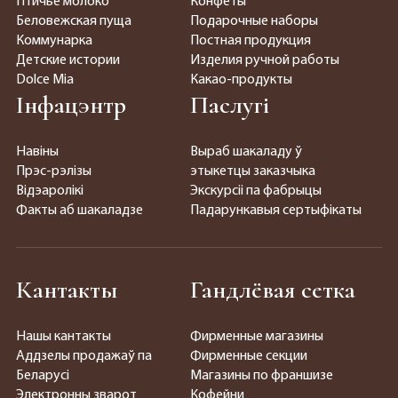
Птичье молоко
Конфеты
Беловежская пуща
Подарочные наборы
Коммунарка
Постная продукция
Детские истории
Изделия ручной работы
Dolce Mia
Какао-продукты
Інфацэнтр
Паслугі
Навіны
Выраб шакаладу ў
Прэс-рэлізы
этыкетцы заказчыка
Відэаролікі
Экскурсіі па фабрыцы
Факты аб шакаладзе
Падарункавыя сертыфікаты
Кантакты
Гандлёвая сетка
Нашы кантакты
Фирменные магазины
Аддзелы продажаў па
Фирменные секции
Беларусі
Магазины по франшизе
Электронны зварот
Кофейни