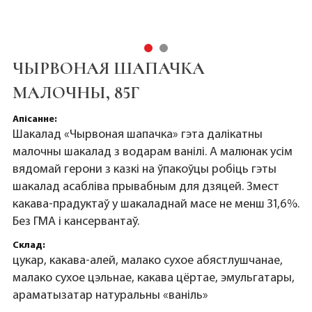
ЧЫРВОНАЯ ШАПАЧКА
МАЛОЧНЫ, 85Г
Апісанне:
Шакалад «Чырвоная шапачка» гэта далікатны
малочны шакалад з водарам ванілі. А малюнак усім
вядомай герони з казкі на ўпакоўцы робіць гэты
шакалад асабліва прывабным для дзяцей. Змест
какава-прадуктаў у шакаладнай масе не менш 31,6%.
Без ГМА і кансервантаў.
Склад:
цукар, какава-алей, малако сухое абястлушчанае,
малако сухое цэльнае, какава цёртае, эмульгатары,
араматызатар натуральны «ваніль»