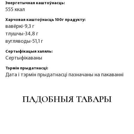
Энергетычная каштоўнасць:
555 ккал
Харчовая каштоўнасць 100г прадукту:
вавёркі-9,3 г
тлушчы-34,8 г
вугляводы-51,1 г
Сертыфікацыя халяль:
Сертыфікаваны
Тэрмін прыдатнасці:
Дата і тэрмін прыдатнасці пазначаны на пакаванні
ПАДОБНЫЯ ТАВАРЫ