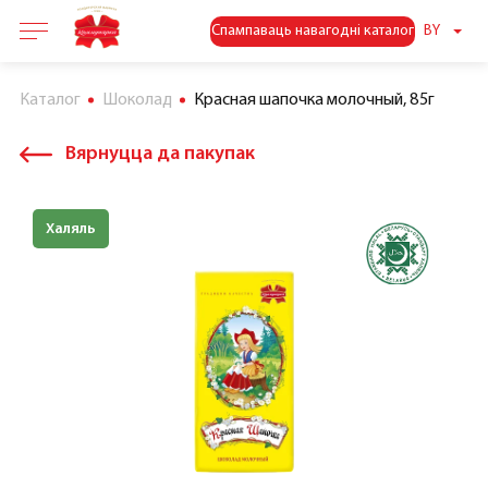
Спампаваць навагодні каталог
BY
Каталог
Шоколад
Красная шапочка молочный, 85г
Вярнуцца да пакупак
Халяль