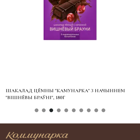
ШАКАЛАД ЦЁМНЫ "КАМУНАРКА" З НАЧЫННЕМ
Ш
"ВІШНЁВЫ БРАЎНІ", 180Г