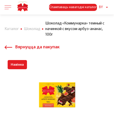
Спампаваць навагодні каталог
BY
Шоколад «Коммунарка» темный с
Каталог
Шоколад
начинкой с вкусом арбуз-ананас,
100г
Вярнуцца да пакупак
Навінка