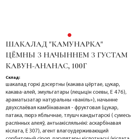
ШАКАЛАД "КАМУНАРКА"
ЦЁМНЫ З НАЧЫННЕМ З ГУСТАМ
КАВУН-АНАНАС, 100Г
Склад:
шакалад горкі дэсертны (какава цёртае, цукар,
какава-алей, эмульгатары (лецыцін соевы, Е 476),
араматызатар натуральны «ваніль»), начынне
двухслаёвая камбінаваная - фруктовая (цукар,
патака, пюрэ яблычнае, тлушч кандытарскі ( сумесь
раслінных алеяў, антыакісляльнікі: аскарбінавая
кіслата, Е 307), агент влагоудерживающий
сорбитовый сіроп, рэгулятары кіслотнасці (кіслата