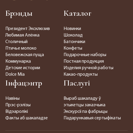
Брэнды
Каталог
Президент Эксклюзив
Новинки
Любимая Алёнка
Шоколад
Столичный
Батончики
Птичье молоко
Конфеты
Беловежская пуща
Подарочные наборы
Коммунарка
Постная продукция
Детские истории
Изделия ручной работы
Dolce Mia
Какао-продукты
Інфацэнтр
Паслугі
Навіны
Выраб шакаладу ў
Прэс-рэлізы
этыкетцы заказчыка
Відэаролікі
Экскурсіі па фабрыцы
Факты аб шакаладзе
Падарункавыя сертыфікаты