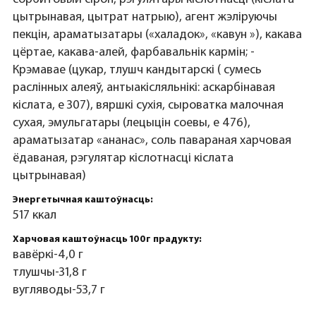
цытрынавая, цытрат натрыю), агент жэліруючы
пекцін, араматызатары («халадок», «кавун »), какава
цёртае, какава-алей, фарбавальнік кармін; -
Крэмавае (цукар, тлушч кандытарскі ( сумесь
раслінных алеяў, антыакісляльнікі: аскарбінавая
кіслата, е 307), вяршкі сухія, сыроватка малочная
сухая, эмульгатары (лецыцін соевы, е 476),
араматызатар «ананас», соль павараная харчовая
ёдаваная, рэгулятар кіслотнасці кіслата
цытрынавая)
Энергетычная каштоўнасць:
517 ккал
Харчовая каштоўнасць 100г прадукту:
вавёркі-4,0 г
тлушчы-31,8 г
вугляводы-53,7 г