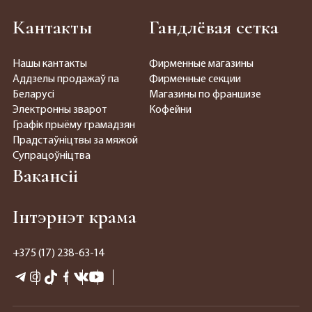
Кантакты
Гандлёвая сетка
Нашы кантакты
Фирменные магазины
Аддзелы продажаў па
Фирменные секции
Беларусі
Магазины по франшизе
Электронны зварот
Кофейни
Графік прыёму грамадзян
Прадстаўніцтвы за мяжой
Супрацоўніцтва
Вакансіі
Інтэрнэт крама
+375 (17) 238-63-14