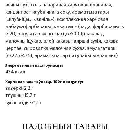
яечны сухі, соль павараная харчовая ёдаваная,
канцэнтрат клубнічнага соку, араматызатары
(«клубніцы», «ваніль»), комплексная харчовая
дабаўка фарбавальнік «кармін» (вада, фарбавальнік
е120, рэгулятар кіслотнасці е500і); шакалад
малочны (цукар, алей какавы, вяршкі сухія, какава
цёртае, сыроватка малочная сухая, эмульгатары
(е322, е476), араматызатар натуральны «ваніль»)
Энергетычная каштоўнасць:
434 ккал
Харчовая каштоўнасць 100г прадукту:
вавёркі-2,2 г
тлушчы-15,7 г
вугляводы-71,1 г
ПАДОБНЫЯ ТАВАРЫ