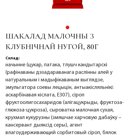
ШАКАЛАД МАЛОЧНЫ З
КЛУБНІЧНАЙ НУГОЙ, 80Г
Склад:
начынне (цукар, патака, тлушч кандытарскі
(рафінаваны дэзадараванага раслінны алей у
натуральным і мадыфікаваным выглядзе,
эмульгатора соевы лецыцін, антыакісляльнікі:
аскарбінавая кіслата, Е307), сіроп
фруктоолигосахаридов (алігацукрыды, фруктоза-
глюкоза-цукроза), сыроватка малочная сухая,
крухмал кукурузны (змяшчае харчовую дабаўку –
кансервант дыяксід серы), агент
влагоудерживающий сорбитовый сіроп, бялок