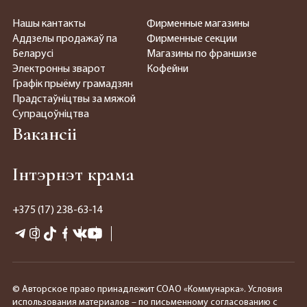
Нашы кантакты
Фирменные магазины
Аддзелы продажаў па
Фирменные секции
Беларусі
Магазины по франшизе
Электронны зварот
Кофейни
Графік прыёму грамадзян
Прадстаўніцтвы за мяжой
Супрацоўніцтва
Вакансіі
Інтэрнэт крама
+375 (17) 238-63-14
© Авторское право принадлежит СОАО «Коммунарка». Условия
использования материалов – по письменному согласованию с