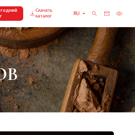
огодний
Скачать
RU
г
каталог
ОВ