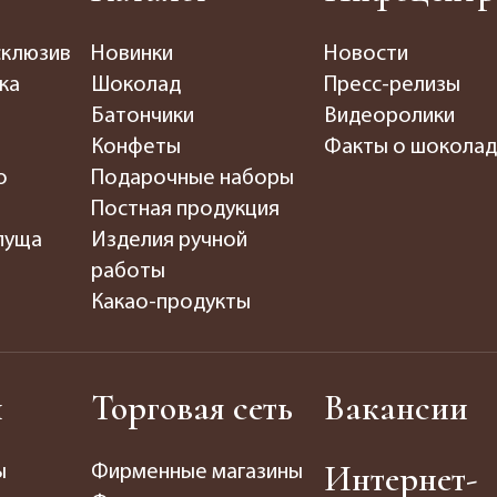
склюзив
Новинки
Новости
ка
Шоколад
Пресс-релизы
Батончики
Видеоролики
Конфеты
Факты о шокола
о
Подарочные наборы
Постная продукция
пуща
Изделия ручной
работы
Какао-продукты
ы
Торговая сеть
Вакансии
Интернет-
ы
Фирменные магазины