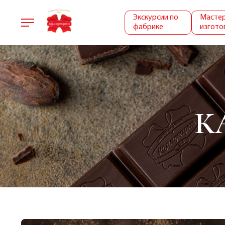
Экскурсии по
Мастер
фабрике
изгото
К