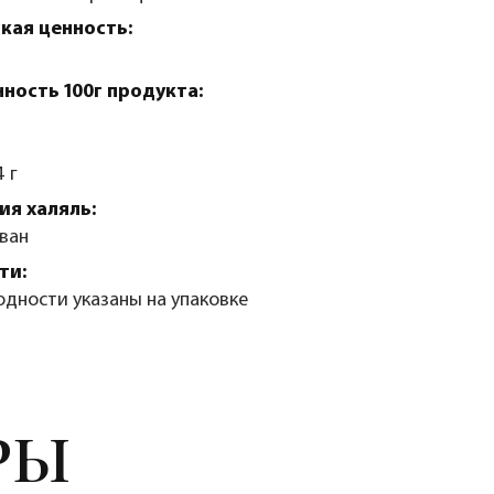
кая ценность:
ность 100г продукта:
 г
я халяль:
ван
ти:
одности указаны на упаковке
РЫ