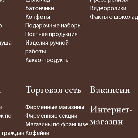
Батончики
Видеоролики
Конфеты
Факты о шокола
о
Подарочные наборы
Постная продукция
пуща
Изделия ручной
работы
Какао-продукты
ы
Торговая сеть
Вакансии
Интернет-
ы
Фирменные магазины
ж по
Фирменные секции
магазин
Магазины по франшизе
а граждан
Кофейни