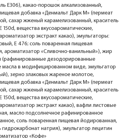
ль Е306), какао-порошок алкализованный,
пищевая добавка «Денмальт Дарк М» (пермеат
ой, сахар жженый карамелизованный, краситель
Е 150d, вещества вкусоароматические,
ароматизатор экстракт какао), эмульгаторы:
овый, Е 476; соль поваренная пищевая
, ароматизатор «Сливочно-ванильный»), жир
й (рафинированные дезодорированные
 масла в модифицированном виде, эмульгатор
ый), зерно злаковых жареное молотое,
пищевая добавка «Денмальт Дарк М» (пермеат
ой, сахар жженый карамелизованный, краситель
Е 150d, вещества вкусоароматические,
ароматизатор экстракт какао), вафли листовые
ная, масло подсолнечное рафинированное
нное, соль поваренная пищевая йодированная,
 гидрокарбонат натрия), эмульгатор лецитин
оматизатор «Кофе»