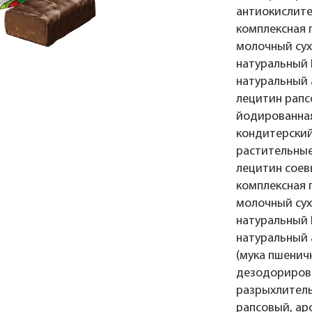
антиокислите
комплексная 
молочный сух
натуральный 
натуральный 
лецитин рапс
йодированная
кондитерски
растительные
лецитин соев
комплексная 
молочный сух
натуральный 
натуральный 
(мука пшенич
дезодорирова
разрыхлитель
рапсовый, ар