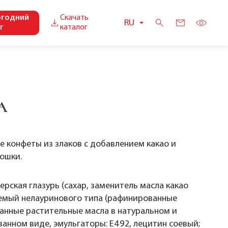
огодний
Скачать
RU
г
каталог
А
е конфеты из злаков с добавлением какао и
ошки.
ерская глазурь (сахар, заменитель масла какао
емый нелауринового типа (рафинированные
нные растительные масла в натуральном и
нном виде, эмульгаторы: Е492, лецитин соевый;