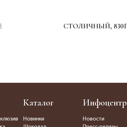
СТОЛИЧНЫЙ, 830Г
ШОКО
НАЧ
"СТО
180Г.
Каталог
Инфоцентр
склюзив
Новинки
Новости
ка
Шоколад
Пресс-релизы