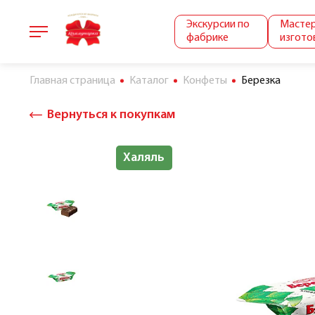
Экскурсии по
Мастер
фабрике
изгото
Главная страница
Каталог
Конфеты
Березка
Вернуться к покупкам
Халяль