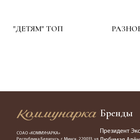
ТОП
РАЗНОЕ
Бренды
Президент Эк
СОАО «КОММУНАРКА»
Республика Беларусь, г. Минск, 220033, ул.
Любимая Алён