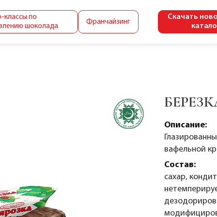
-классы по
Скачать нов
Франчайзинг
влению шоколада
катало
БЕРЕЗК
Описание:
Глазированны
вафельной кр
Состав:
сахар, кондит
нетемпериру
дезодорирова
модифицирова