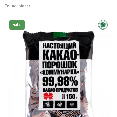
Found
pieces
Halal