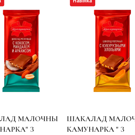
а
Навінка
ЛАД МАЛОЧНЫ
ШАКАЛАД МАЛО
НАРКА" З
КАМУНАРКА " З