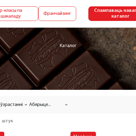
р-класы па
Спампаваць нава
Франчайзинг
 шакаладу
каталог
Каталог
 ўзрастанні
Абярыце...
а
штук