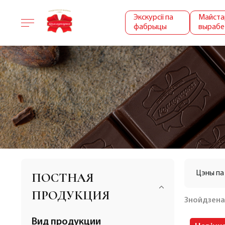
Экскурсіі па
Майста
фабрыцы
вырабе
Цэны па
ПОСТНАЯ
ПРОДУКЦИЯ
Знойдзен
Вид продукции