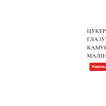
ЦУКЕР
ГЛАЗ
КАМУН
МАЛІН
Навінк