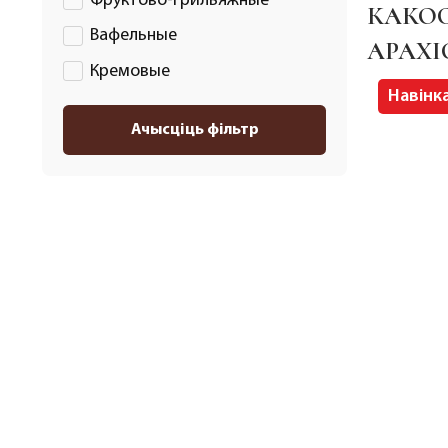
Фруктово-грильяжные
КАКОС
Вафельные
АРАХІ
Кремовые
Навінк
Ачысціць фільтр