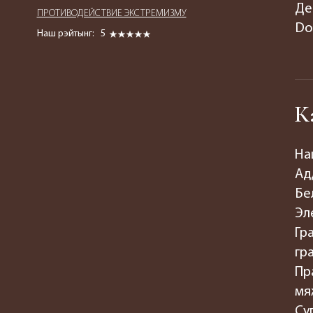
Де
ПРОТИВОДЕЙСТВИЕ ЭКСТРЕМИЗМУ
Do
Наш рэйтынг:
5
К
На
Ад
Бе
Эл
Гр
гр
Пр
мя
Су