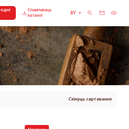
годні
Спампаваць
BY
каталог
Скінуць сартаванне