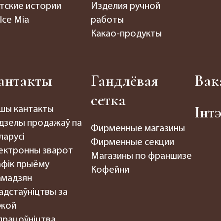
тские истории
Изделия ручной
lce Mia
работы
Какао-продукты
антакты
Гандлёвая
Вак
сетка
Інт
шы кантакты
дзелы продажаў па
Фирменные магазины
ларусі
Фирменные секции
ектронны зварот
Магазины по франшизе
афік прыёму
Кофейни
амадзян
адстаўніцтвы за
жой
працоўніцтва