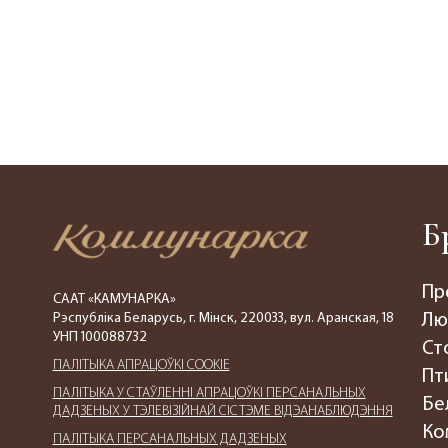
Б
Пр
СААТ «КАМУНАРКА»
Рэспубліка Беларусь, г. Мінск, 220033, вул. Аранская, 18
Лю
УНП 100088732
Ст
ПАЛIТЫКА АПРАЦОЎКІ COOKIE
Пт
ПАЛIТЫКА У СТАЎЛЕННІ АПРАЦОЎКІ ПЕРСАНАЛЬНЫХ
Бе
ДАДЗЕНЫХ У ТЭЛЕВІЗІЙНАЙ СІСТЭМЕ ВІДЭАНАБЛЮДЭННЯ
Ко
ПАЛIТЫКА ПЕРСАНАЛЬНЫХ ДАДЗЕНЫХ