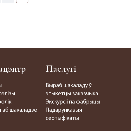
ацэнтр
Паслугі
ы
Выраб шакаладу ў
рэлізы
этыкетцы заказчыка
олікі
Экскурсіі па фабрыцы
 аб шакаладзе
Падарункавыя
сертыфікаты