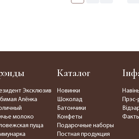
рэнды
Каталог
Інф
езидент Эксклюзив
Новинки
Навін
бимая Алёнка
Шоколад
Прэс-
оличный
Батончики
Відэар
ичье молоко
Конфеты
Факты
ловежская пуща
Подарочные наборы
ммунарка
Постная продукция