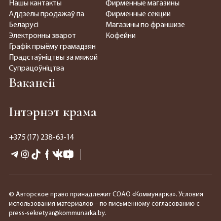
Нашы кантакты
Фирменные магазины
Аддзелы продажаў па
Фирменные секции
Беларусі
Магазины по франшизе
Электронны зварот
Кофейни
Графік прыёму грамадзян
Прадстаўніцтвы за мяжой
Супрацоўніцтва
Вакансіі
Інтэрнэт крама
+375 (17) 238-63-14
© Авторское право принадлежит СОАО «Коммунарка». Условия
использования материалов – по письменному согласованию с
press-sekretyar@kommunarka.by.