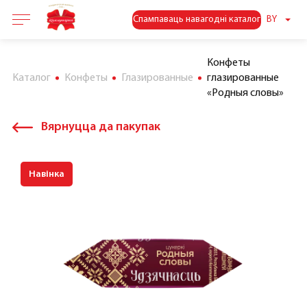
Спампаваць навагодні каталог
BY
Конфеты
Каталог
Конфеты
Глазированные
глазированные
«Родныя словы»
Вярнуцца да пакупак
Навінка