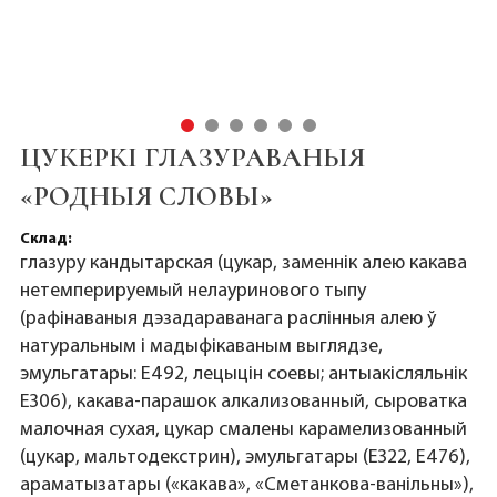
ЦУКЕРКІ ГЛАЗУРАВАНЫЯ
«РОДНЫЯ СЛОВЫ»
Склад:
глазуру кандытарская (цукар, заменнік алею какава
нетемперируемый нелауринового тыпу
(рафінаваныя дэзадараванага раслінныя алею ў
натуральным і мадыфікаваным выглядзе,
эмульгатары: Е492, лецыцін соевы; антыакісляльнік
Е306), какава-парашок алкализованный, сыроватка
малочная сухая, цукар смалены карамелизованный
(цукар, мальтодекстрин), эмульгатары (Е322, Е476),
араматызатары («какава», «Сметанкова-ванільны»),