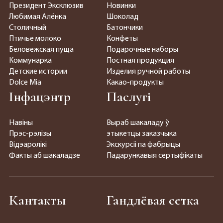
Президент Эксклюзив
Новинки
Любимая Алёнка
Шоколад
Столичный
Батончики
Птичье молоко
Конфеты
Беловежская пуща
Подарочные наборы
Коммунарка
Постная продукция
Детские истории
Изделия ручной работы
Dolce Mia
Какао-продукты
Інфацэнтр
Паслугі
Навіны
Выраб шакаладу ў
Прэс-рэлізы
этыкетцы заказчыка
Відэаролікі
Экскурсіі па фабрыцы
Факты аб шакаладзе
Падарункавыя сертыфікаты
Кантакты
Гандлёвая сетка