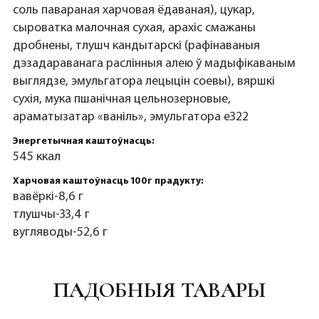
соль павараная харчовая ёдаваная), цукар,
сыроватка малочная сухая, арахіс смажаны
дробнены, тлушч кандытарскі (рафінаваныя
дэзадараванага раслінныя алею ў мадыфікаваным
выглядзе, эмульгатора лецыцін соевы), вяршкі
сухія, мука пшанічная цельнозерновые,
араматызатар «ваніль», эмульгатора e322
Энергетычная каштоўнасць:
545 ккал
Харчовая каштоўнасць 100г прадукту:
вавёркі-8,6 г
тлушчы-33,4 г
вугляводы-52,6 г
ПАДОБНЫЯ ТАВАРЫ