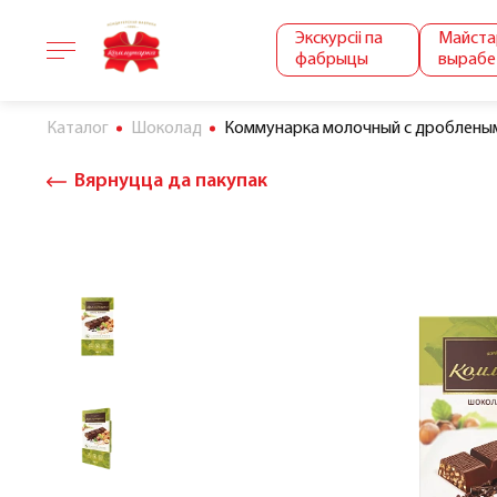
Экскурсіі па
Майста
фабрыцы
вырабе
Каталог
Шоколад
Коммунарка молочный с дробленым
Вярнуцца да пакупак