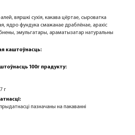
-алей, вяршкі сухія, какава цёртае, сыроватка
ая, ядро фундука смажанае драблёнае, арахіс
нены, эмульгатары, араматызатар натуральны
я каштоўнасць:
штоўнасць 100г прадукту:
7 г
атнасці:
 прыдатнасці пазначаны на пакаванні