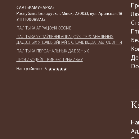
Пр
СААТ «КАМУНАРКА»
Рэспубліка Беларусь, г. Мінск, 220033, вул. Аранская, 18
Лю
УНП 100088732
Ст
ПАЛIТЫКА АПРАЦОЎКІ COOKIE
Пт
ПАЛIТЫКА У СТАЎЛЕННІ АПРАЦОЎКІ ПЕРСАНАЛЬНЫХ
Бе
ДАДЗЕНЫХ У ТЭЛЕВІЗІЙНАЙ СІСТЭМЕ ВІДЭАНАБЛЮДЭННЯ
Ко
ПАЛIТЫКА ПЕРСАНАЛЬНЫХ ДАДЗЕНЫХ
Де
ПРОТИВОДЕЙСТВИЕ ЭКСТРЕМИЗМУ
Do
Наш рэйтынг:
5
К
На
Ад