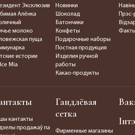
езидент Эксклюзив
Новинки
Навін
бимая Алёнка
Шоколад
Прэс-
оличный
Батончики
Відэар
ичье молоко
Конфеты
Факты
ловежская пуща
Подарочные наборы
ммунарка
Постная продукция
тские истории
Изделия ручной
lce Mia
работы
Какао-продукты
антакты
Гандлёвая
Вак
сетка
Інт
шы кантакты
дзелы продажаў па
Фирменные магазины