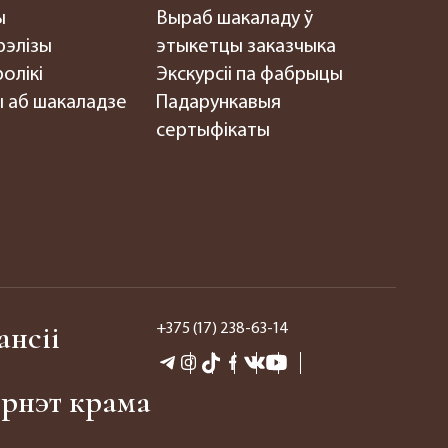
ы
Выраб шакаладу ў
рэлізы
этыкетцы заказчыка
олікі
Экскурсіі па фабрыцы
 аб шакаладзе
Падарункавыя
сертыфікаты
ансіі
+375 (17) 238-63-14
эрнэт крама