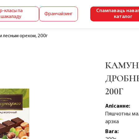
р-класы па
Спампаваць нава
Франчайзинг
 шакаладу
каталог
 лесным орехом, 200г
КАМУН
ДРОБН
200Г
Апісанне:
Пяшчотны мал
арэха
Вага: