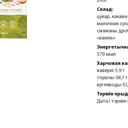
200г
Склад:
цукар, какава
малочная сух
смажаны дроб
«ваніль»
Энергетычна
579 ккал
Харчовая ка
вавёркі-5,9 г
тлушчы-38,7 г
вугляводы-51,
Тэрмін прыд
Дата і тэрмін