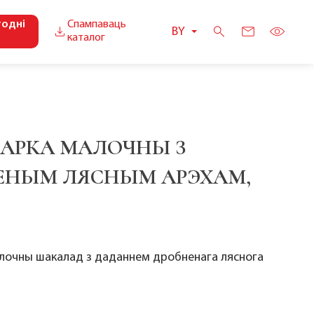
годні
Спампаваць
BY
каталог
АРКА МАЛОЧНЫ З
ЕНЫМ ЛЯСНЫМ АРЭХАМ,
очны шакалад з даданнем дробненага ляснога