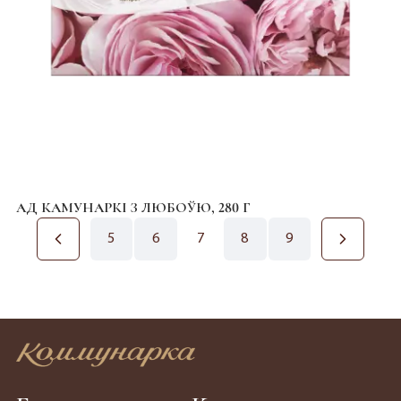
АД КАМУНАРКІ З ЛЮБОЎЮ, 280 Г
5
6
7
8
9