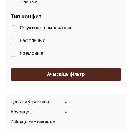
темный
Тип конфет
Фруктово-грильяжные
Вафельные
Кремовые
Ачысціць фільтр
Цэны па ўзрастанні
Абярыце...
Скінуць сартаванне