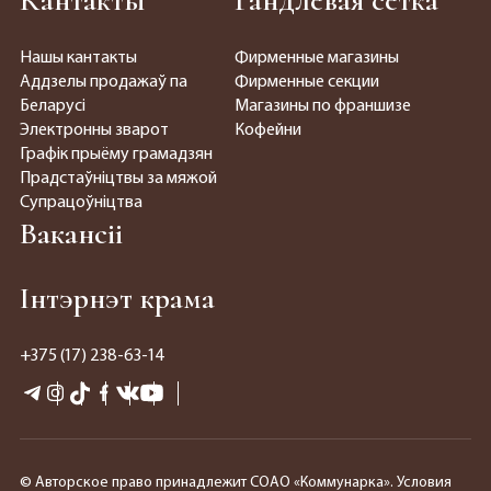
Кантакты
Гандлёвая сетка
Нашы кантакты
Фирменные магазины
Аддзелы продажаў па
Фирменные секции
Беларусі
Магазины по франшизе
Электронны зварот
Кофейни
Графік прыёму грамадзян
Прадстаўніцтвы за мяжой
Супрацоўніцтва
Вакансіі
Інтэрнэт крама
+375 (17) 238-63-14
© Авторское право принадлежит СОАО «Коммунарка». Условия