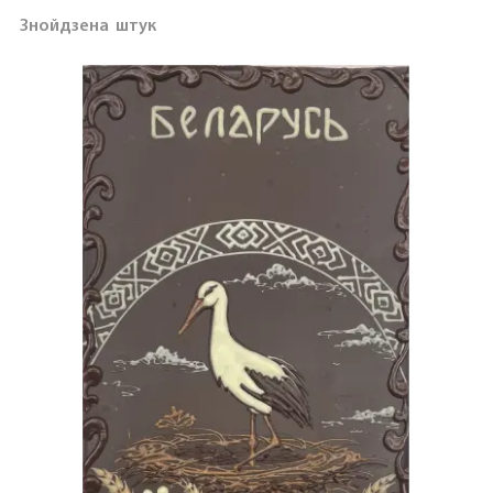
Знойдзена
штук