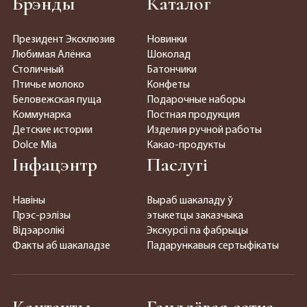
Брэнды
Каталог
Президент Эксклюзив
Новинки
Любимая Алёнка
Шоколад
Столичный
Батончики
Птичье молоко
Конфеты
Беловежская пуща
Подарочные наборы
Коммунарка
Постная продукция
Детские истории
Изделия ручной работы
Dolce Mia
Какао-продукты
Інфацэнтр
Паслугі
Навіны
Выраб шакаладу ў
Прэс-рэлізы
этыкетцы заказчыка
Відэаролікі
Экскурсіі па фабрыцы
Факты аб шакаладзе
Падарункавыя сертыфікаты