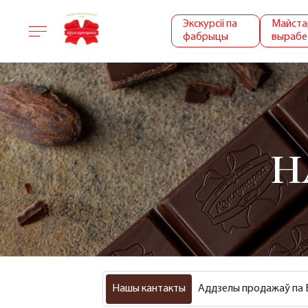
Экскурсіі па
Майста
фабрыцы
вырабе
Н
Нашы кантакты
Аддзелы продажаў па 