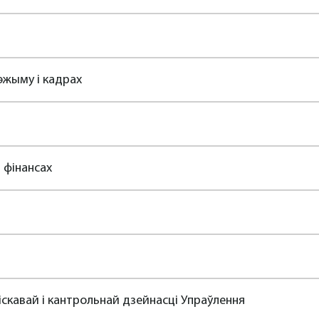
эжыму і кадрах
 фінансах
 іскавай і кантрольнай дзейнасці Упраўлення