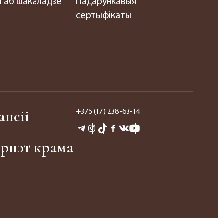
 аб шакаладзе
Падарункавыя
сертыфікаты
ансіі
+375 (17) 238-63-14
эрнэт крама