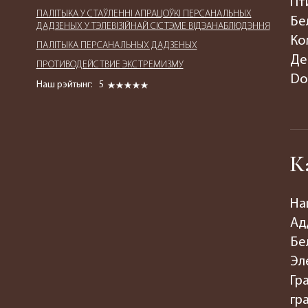
Пт
ПАЛIТЫКА У СТАЎЛЕННІ АПРАЦОЎКІ ПЕРСАНАЛЬНЫХ
Бе
ДАДЗЕНЫХ У ТЭЛЕВІЗІЙНАЙ СІСТЭМЕ ВІДЭАНАБЛЮДЭННЯ
Ко
ПАЛIТЫКА ПЕРСАНАЛЬНЫХ ДАДЗЕНЫХ
Де
ПРОТИВОДЕЙСТВИЕ ЭКСТРЕМИЗМУ
Do
Наш рэйтынг:
5
К
На
Ад
Бе
Эл
Гр
гр