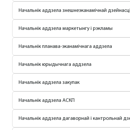
Начальнік аддзела знешнеэканамічнай дзейнасц
Начальнік аддзела маркетынгу і рэкламы
Начальнік планава-эканамічнага аддзела 
Начальнік юрыдычнага аддзела
Начальнік аддзела закупак
Начальнік аддзела АСКП
Начальнік аддзела дагаворнай і кантрольнай дз