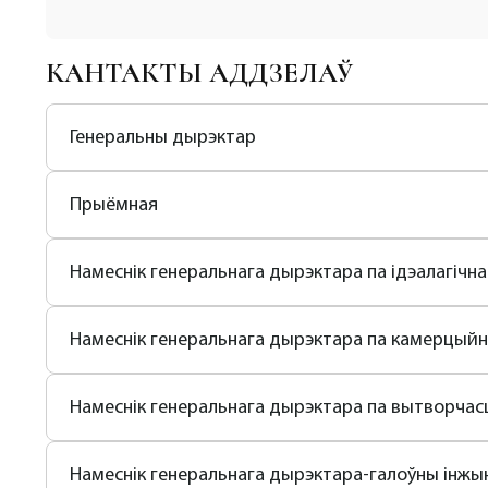
КАНТАКТЫ АДДЗЕЛАЎ
Генеральны дырэктар
Прыёмная
Намеснік генеральнага дырэктара па ідэалагічна
Намеснік генеральнага дырэктара па камерцыйн
Намеснік генеральнага дырэктара па вытворчас
Намеснік генеральнага дырэктара-галоўны інжы