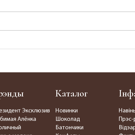
рэнды
Каталог
Інф
езидент Эксклюзив
Новинки
Навін
бимая Алёнка
Шоколад
Прэс-
оличный
Батончики
Відэар