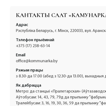
КАНТАКТЫ СААТ «КАМУНАРК
Адрас
Рэспубліка Беларусь, г. Мінск, 220033, вул. Аранс
Тэлефон прыёмнай
+375 (17) 238-63-14
Email
office@kommunarka.by
Рэжым працы
з 8.30-да 17.00 (абед з 12.30-да 13.00), выхадныя 
Як дабрацца
Метро: да станцыі «Пралетарская» (Аўтазаводс
Аўтобусам: 14, 43, 79, 79д да прыпынку "фабрык
Тралейбусам: 3, 16, 19, 30, 36, 59 да прыпынку "