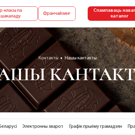
р-класы па
Спампаваць нава
Франчайзинг
 шакаладу
каталог
Контакты
Нашы кантакты
АШЫ КАНТАК
Беларусі
Электронны зварот
Графік прыёму грамадзян
Пра