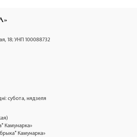
А»
кая, 18; УНП 100088732
дні: субота, нядзеля
кая)
а" Камунарка»
фабрыка" Камунарка»