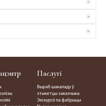
ацэнтр
Паслугі
ы
Выраб шакаладу ў
рэлізы
этыкетцы заказчыка
олікі
Экскурсіі па фабрыцы