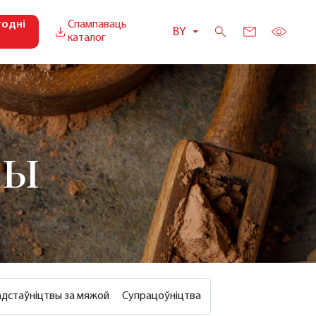
годні
Спампаваць
BY
каталог
ТЫ
дстаўніцтвы за мяжой
Супрацоўніцтва