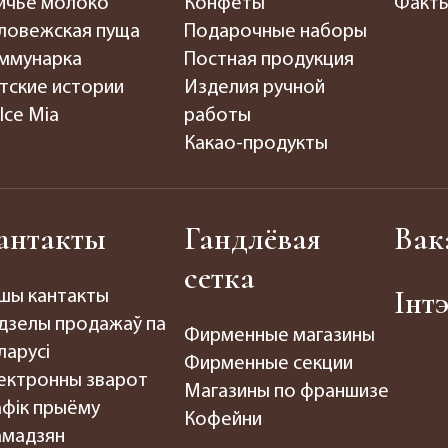
ичье молоко
Конфеты
Факты
ловежская пуща
Подарочные наборы
ммунарка
Постная продукция
тские истории
Изделия ручной
lce Mia
работы
Какао-продукты
антакты
Гандлёвая
Вак
сетка
Інт
шы кантакты
дзелы продажаў па
Фирменные магазины
ларусі
Фирменные секции
ектронны зварот
Магазины по франшизе
афік прыёму
Кофейни
амадзян