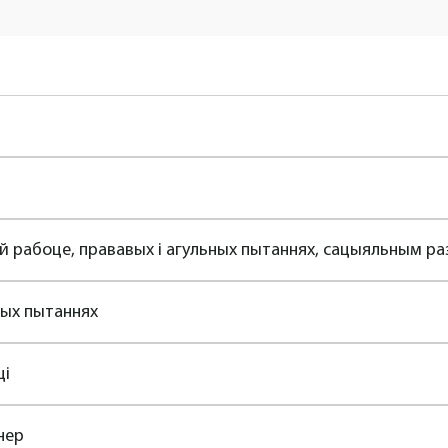
й рабоце, прававых і агульных пытаннях, сацыяльным ра
ых пытаннях 
ці
нер