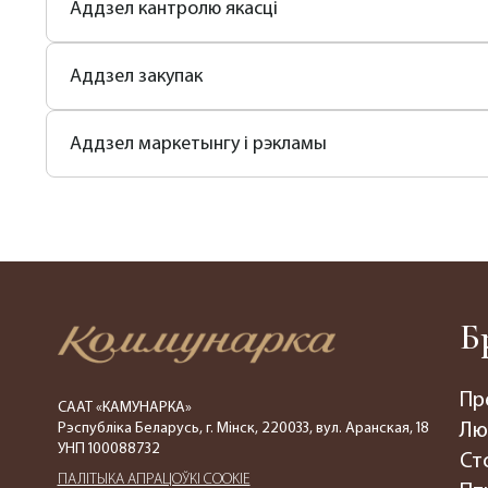
Аддзел кантролю якасці
Аддзел закупак
Аддзел маркетынгу і рэкламы
Б
Пр
СААТ «КАМУНАРКА»
Рэспубліка Беларусь, г. Мінск, 220033, вул. Аранская, 18
Лю
УНП 100088732
Ст
ПАЛIТЫКА АПРАЦОЎКІ COOKIE