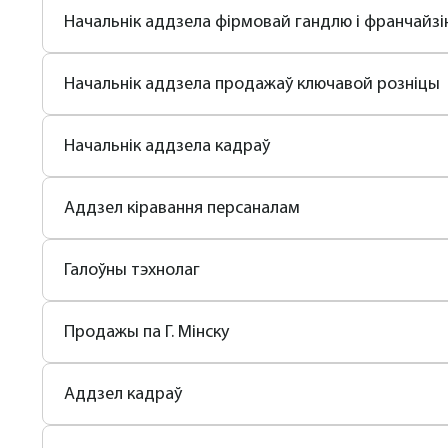
Начальнік аддзела фірмовай гандлю і франчайзі
Начальнік аддзела продажаў ключавой розніцы
Начальнік аддзела кадраў
Аддзел кіравання персаналам
Галоўны тэхнолаг
Продажы па Г. Мінску
Аддзел кадраў