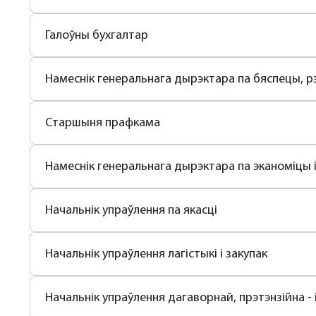
Галоўны бухгалтар
Намеснік генеральнага дырэктара па бяспецы, р
Старшыня прафкама
Намеснік генеральнага дырэктара па эканоміцы і
Начальнік упраўлення па якасці
Начальнік упраўлення лагістыкі і закупак
Начальнік упраўлення дагаворнай, прэтэнзійна -