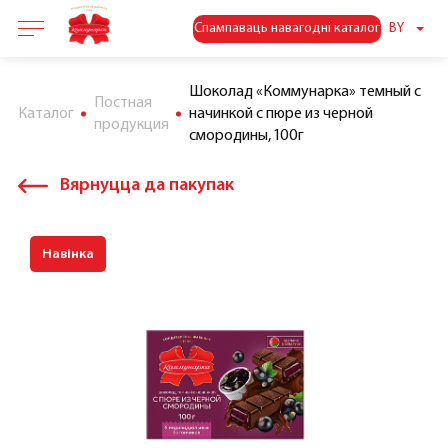
Спампаваць навагодні каталог
BY
Шоколад «Коммунарка» темный с
Постная
Каталог
начинкой с пюре из черной
продукция
смородины, 100г
Вярнуцца да пакупак
Навінка