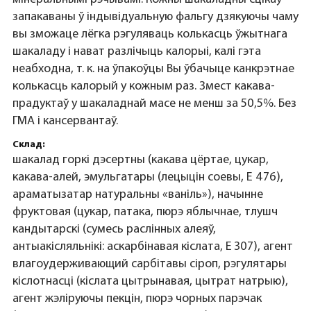
запакаваны ў індывідуальную фальгу дзякуючы чаму
вы зможаце лёгка рэгуляваць колькасць ўжытнага
шакаладу і нават разлічыць калорыі, калі гэта
неабходна, т. к. на ўпакоўцы Вы ўбачыце канкрэтнае
колькасць калорый у кожным раз. Змест какава-
прадуктаў у шакаладнай масе не менш за 50,5%. Без
ГМА і кансервантаў.
Склад:
шакалад горкі дэсертны (какава цёртае, цукар,
какава-алей, эмульгатары (лецыцін соевы, Е 476),
араматызатар натуральны «ваніль»), начынне
фруктовая (цукар, патака, пюрэ яблычнае, тлушч
кандытарскі (сумесь раслінных алеяў,
антыакісляльнікі: аскарбінавая кіслата, Е 307), агент
влагоудерживающий сарбітавы сіроп, рэгулятары
кіслотнасці (кіслата цытрынавая, цытрат натрыю),
агент жэліруючы пекцін, пюрэ чорных парэчак