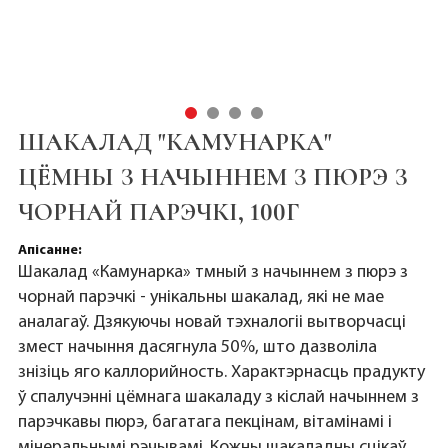
ШАКАЛАД "КАМУНАРКА"
ЦЁМНЫ З НАЧЫННЕМ З ПЮРЭ З
ЧОРНАЙ ПАРЭЧКІ, 100Г
Апісанне:
Шакалад «Камунарка» тмный з начыннем з пюрэ з
чорнай парэчкі - унікальны шакалад, які не мае
аналагаў. Дзякуючы новай тэхналогіі вытворчасці
змест начыння дасягнула 50%, што дазволіла
знізіць яго каллорийность. Характэрнасць прадукту
ў спалучэнні цёмнага шакаладу з кіслай начыннем з
парэчкавы пюрэ, багатага пекцінам, вітамінамі і
мінеральнымі рэчывамі. Кожны шакаладны сцікаў