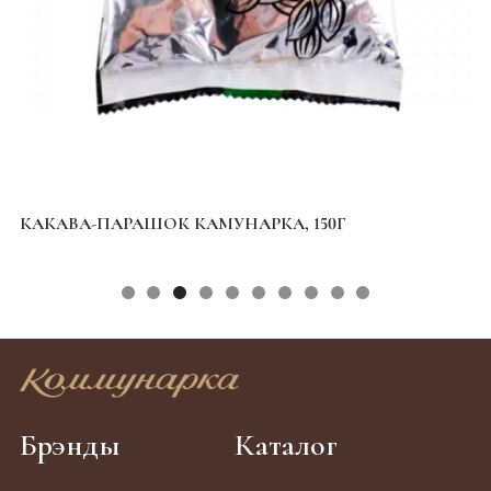
КАВА-ПАРАШОК КАМУНАРКА, 150Г
КАМУН
Брэнды
Каталог