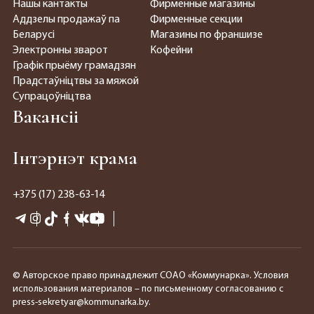
Нашы кантакты
Фирменные магазины
Аддзелы продажаў па
Фирменные секции
Беларусі
Магазины по франшизе
Электронны зварот
Кофейни
Графік прыёму грамадзян
Прадстаўніцтвы за мяжой
Супрацоўніцтва
Вакансіі
Інтэрнэт крама
+375 (17) 238-63-14
© Авторское право принадлежит СОАО «Коммунарка». Условия
использования материалов – по письменному согласованию с
press-sekretyar@kommunarka.by.