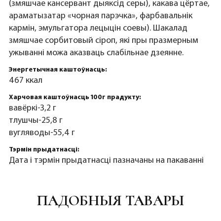
(змяшчае кансервант дыяксід серы), какава цёртае,
араматызатар «чорная парэчка», фарбавальнік
кармін, эмульгатора лецыцін соевы). Шакалад
змяшчае сорбитовый сіроп, які пры празмерным
ужыванні можа аказваць слабільнае дзеянне.
Энергетычная каштоўнасць:
467 ккал
Харчовая каштоўнасць 100г прадукту:
вавёркі-3,2 г
тлушчы-25,8 г
вугляводы-55,4 г
Тэрмін прыдатнасці:
Дата і тэрмін прыдатнасці пазначаны на пакаванні
ПАДОБНЫЯ ТАВАРЫ