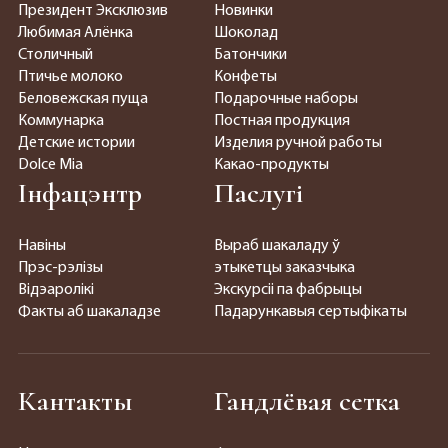
Президент Эксклюзив
Новинки
Любимая Алёнка
Шоколад
Столичный
Батончики
Птичье молоко
Конфеты
Беловежская пуща
Подарочные наборы
Коммунарка
Постная продукция
Детские истории
Изделия ручной работы
Dolce Mia
Какао-продукты
Інфацэнтр
Паслугі
Навіны
Выраб шакаладу ў
Прэс-рэлізы
этыкетцы заказчыка
Відэаролікі
Экскурсіі па фабрыцы
Факты аб шакаладзе
Падарункавыя сертыфікаты
Кантакты
Гандлёвая сетка