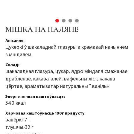
МІШКА НА ПАЛЯНЕ
Апісанне:
Цукеркі ў шакаладнай глазуры з крэмавай начыннем
з міндалем.
Склад:
шакаладная глазура, цукар, ядро міндаля смажанае
драблёнае, какава-алей, вафельны ліст, какава
цёртае, араматызатар натуральны " ваніль»
Энергетычная каштоўнасць:
540 ккал
Харчовая каштоўнасць 100г прадукту:
вавёркі-7 г
тлушчы-32 г