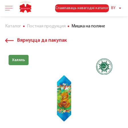
Спампаваць навагодні каталог
BY
Каталог
Постная продукция
Мишка на поляне
Вярнуцца да пакупак
Халяль