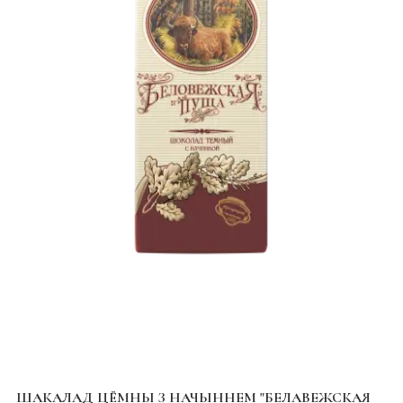
ШАКАЛАД ЦЁМНЫ З НАЧЫННЕМ "БЕЛАВЕЖСКАЯ
П