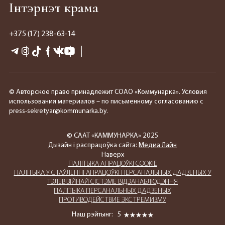
Інтэрнэт крама
+375 (17) 238-63-14
© Авторское право принадлежит СОАО «Коммунарка». Условия
использования материалов – по письменному согласованию с
press-sekretyar@kommunarka.by.
© СААТ «КАММУНАРКА» 2025
Дызайн і распрацоўка сайта:
Медиа Лайн
Наверх
ПАЛIТЫКА АПРАЦОЎКІ COOKIE
ПАЛIТЫКА У СТАЎЛЕННІ АПРАЦОЎКІ ПЕРСАНАЛЬНЫХ ДАДЗЕНЫХ У
ТЭЛЕВІЗІЙНАЙ СІСТЭМЕ ВІДЭАНАБЛЮДЭННЯ
ПАЛIТЫКА ПЕРСАНАЛЬНЫХ ДАДЗЕНЫХ
ПРОТИВОДЕЙСТВИЕ ЭКСТРЕМИЗМУ
Наш рэйтынг:
5