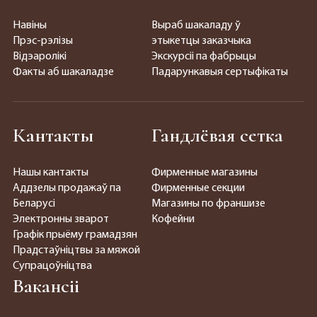
Навіны
Выраб шакаладу ў
Прэс-рэлізы
этыкетцы заказчыка
Відэаролікі
Экскурсіі па фабрыцы
Факты аб шакаладзе
Падарункавыя сертыфікаты
Кантакты
Гандлёвая сетка
Нашы кантакты
Фирменные магазины
Аддзелы продажаў па
Фирменные секции
Беларусі
Магазины по франшизе
Электронны зварот
Кофейни
Графік прыёму грамадзян
Прадстаўніцтвы за мяжой
Супрацоўніцтва
Вакансіі