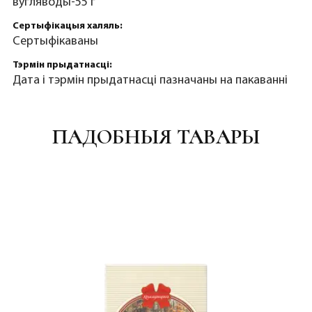
вугляводы-55 г
Сертыфікацыя халяль:
Сертыфікаваны
Тэрмін прыдатнасці:
Дата і тэрмін прыдатнасці пазначаны на пакаванні
ПАДОБНЫЯ ТАВАРЫ