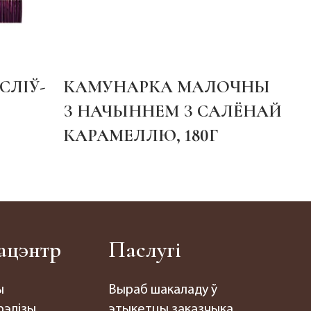
СЛІЎ-
КАМУНАРКА МАЛОЧНЫ
"К
З НАЧЫННЕМ З САЛЁНАЙ
ФУ
КАРАМЕЛЛЮ, 180Г
ПА
ацэнтр
Паслугі
ы
Выраб шакаладу ў
рэлізы
этыкетцы заказчыка