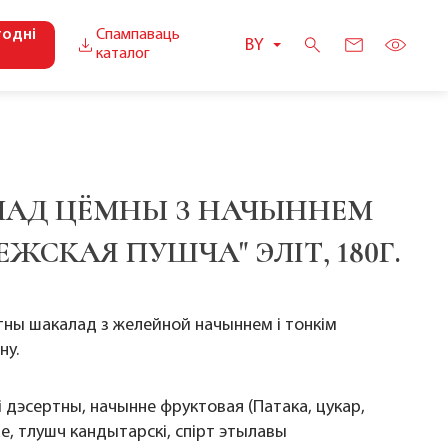
годні
Спампаваць
BY
каталог
АД ЦЁМНЫ З НАЧЫННЕМ
ЕЖСКАЯ ПУШЧА" ЭЛІТ, 180Г.
ны шакалад з желейной начыннем і тонкім
ну.
 дэсертны, начынне фруктовая (Патака, цукар,
е, тлушч кандытарскі, спірт этылавы