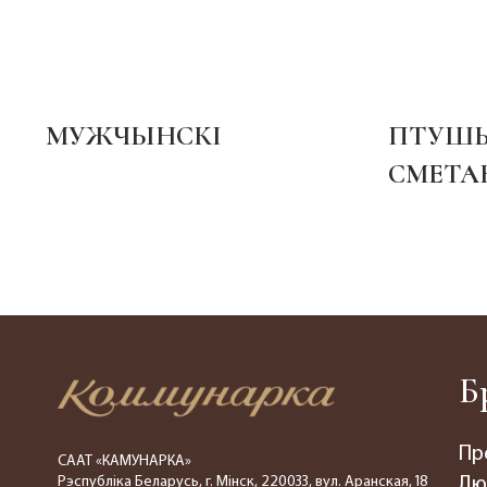
МУЖЧЫНСКІ
ПТУШЫ
СМЕТАН
Б
Пр
СААТ «КАМУНАРКА»
Рэспубліка Беларусь, г. Мінск, 220033, вул. Аранская, 18
Лю