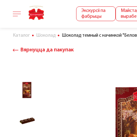
Экскурсіі па
Майста
фабрыцы
вырабе
Каталог
Шоколад
Шоколад темный с начинкой "Белове
Вярнуцца да пакупак