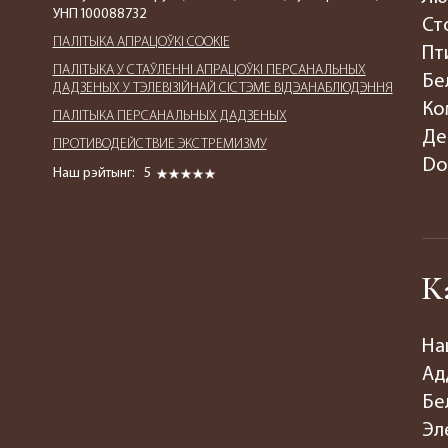
УНП 100088732
Ст
ПАЛIТЫКА АПРАЦОЎКІ COOKIE
Пт
ПАЛIТЫКА У СТАЎЛЕННІ АПРАЦОЎКІ ПЕРСАНАЛЬНЫХ
Бе
ДАДЗЕНЫХ У ТЭЛЕВІЗІЙНАЙ СІСТЭМЕ ВІДЭАНАБЛЮДЭННЯ
Ко
ПАЛIТЫКА ПЕРСАНАЛЬНЫХ ДАДЗЕНЫХ
Де
ПРОТИВОДЕЙСТВИЕ ЭКСТРЕМИЗМУ
Do
Наш рэйтынг:
5
К
На
Ад
Бе
Эл