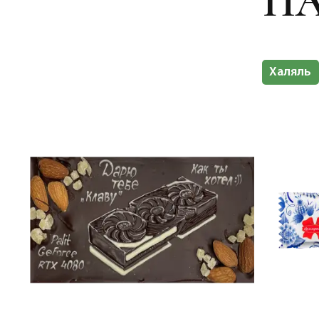
П
Халяль