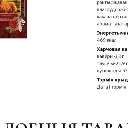
рэктыфікаван
влагоудержив
какава цёртае
араматызатар
Энергетычна
469 ккал
Харчовая ка
вавёркі-3,3 г
тлушчы-25,9 г
вугляводы-55,
Тэрмін прыд
Дата і тэрмін