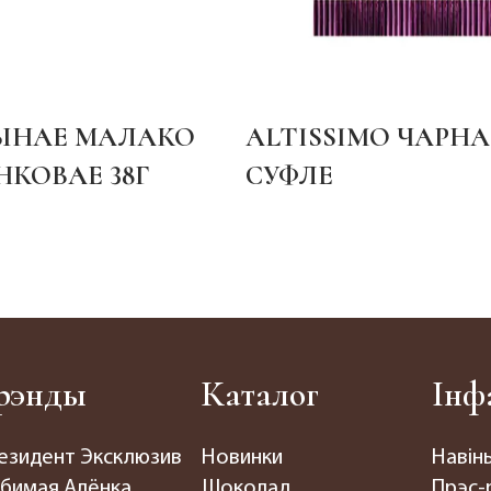
НАЕ МАЛАКО
ALTISSIMO ЧАРНА
КОВАЕ 38Г
СУФЛЕ
рэнды
Каталог
Інф
езидент Эксклюзив
Новинки
Навін
бимая Алёнка
Шоколад
Прэс-