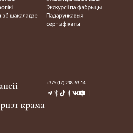
олікі
Экскурсіі па фабрыцы
 аб шакаладзе
Падарункавыя
сертыфікаты
ансіі
+375 (17) 238-63-14
эрнэт крама