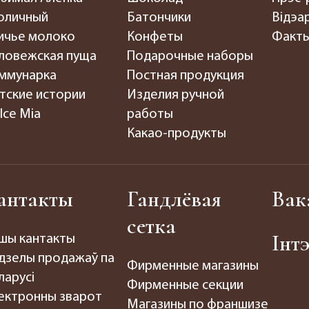
оличный
Батончики
Відэар
ичье молоко
Конфеты
Факты
ловежская пуща
Подарочные наборы
ммунарка
Постная продукция
тские истории
Изделия ручной
lce Mia
работы
Какао-продукты
антакты
Гандлёвая
Вак
сетка
Інт
шы кантакты
дзелы продажаў па
Фирменные магазины
ларусі
Фирменные секции
ектронны зварот
Магазины по франшизе