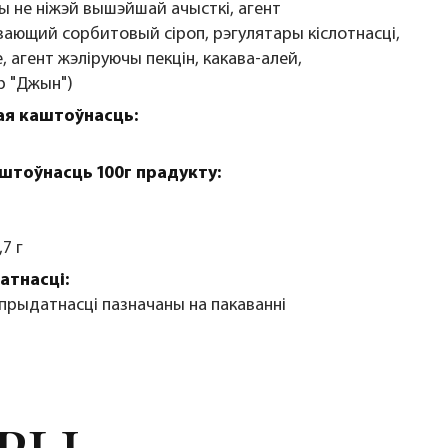
ы не ніжэй вышэйшай ачысткі, агент
ающий сорбитовый сіроп, рэгулятары кіслотнасці,
, агент жэліруючы пекцін, какава-алей,
 "Джын")
я каштоўнасць:
штоўнасць 100г прадукту:
7 г
атнасці:
 прыдатнасці пазначаны на пакаванні