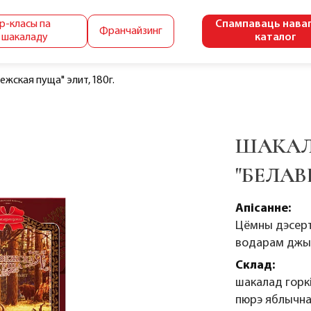
р-класы па
Спампаваць нава
Франчайзинг
 шакаладу
каталог
жская пуща" элит, 180г.
ШАКАЛ
"БЕЛАВ
Апісанне:
Цёмны дэсерт
водарам джы
Склад:
шакалад горкі
пюрэ яблычна