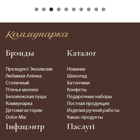
Брэнды
Каталог
Президент Эксклюзив
Новинки
Любимая Алёнка
Шоколад
Столичный
Батончики
Птичье молоко
Конфеты
Беловежская пуща
Подарочные наборы
Коммунарка
Постная продукция
Детские истории
Изделия ручной работы
Dolce Mia
Какао-продукты
Інфацэнтр
Паслугі