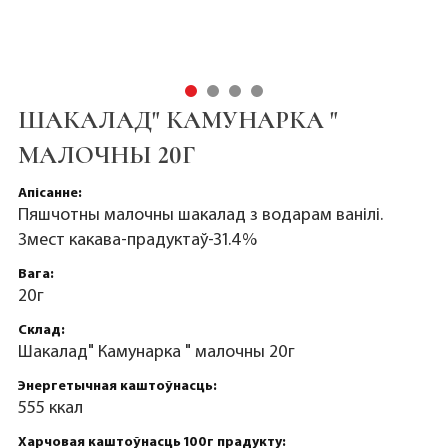
ШАКАЛАД" КАМУНАРКА "
МАЛОЧНЫ 20Г
Апісанне:
Пяшчотны малочны шакалад з водарам ванілі.
Змест какава-прадуктаў-31.4%
Вага:
20г
Склад:
Шакалад" Камунарка " малочны 20г
Энергетычная каштоўнасць:
555 ккал
Харчовая каштоўнасць 100г прадукту: