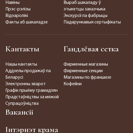
Навіны
Выраб шакаладу ў
Прэс-рэлізы
этыкетцы заказчыка
Відэаролікі
Экскурсіі па фабрыцы
Факты аб шакаладзе
Падарункавыя сертыфікаты
Кантакты
Гандлёвая сетка
Нашы кантакты
Фирменные магазины
Аддзелы продажаў па
Фирменные секции
Беларусі
Магазины по франшизе
Электронны зварот
Кофейни
Графік прыёму грамадзян
Прадстаўніцтвы за мяжой
Супрацоўніцтва
Вакансіі
Інтэрнэт крама