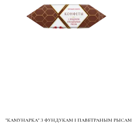
"КАМУНАРКА" З ФУНДУКАМ І ПАВЕТРАНЫМ РЫСАМ
Х