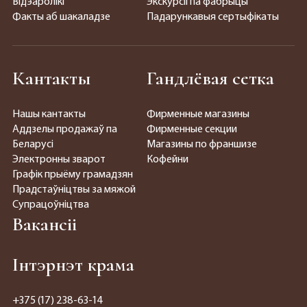
Відэаролікі
Экскурсіі па фабрыцы
Факты аб шакаладзе
Падарункавыя сертыфікаты
Кантакты
Гандлёвая сетка
Нашы кантакты
Фирменные магазины
Аддзелы продажаў па
Фирменные секции
Беларусі
Магазины по франшизе
Электронны зварот
Кофейни
Графік прыёму грамадзян
Прадстаўніцтвы за мяжой
Супрацоўніцтва
Вакансіі
Інтэрнэт крама
+375 (17) 238-63-14