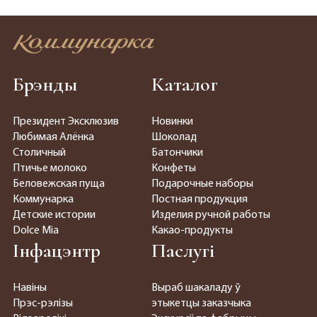
Брэнды
Каталог
Президент Эксклюзив
Новинки
Любимая Алёнка
Шоколад
Столичный
Батончики
Птичье молоко
Конфеты
Беловежская пуща
Подарочные наборы
Коммунарка
Постная продукция
Детские истории
Изделия ручной работы
Dolce Mia
Какао-продукты
Інфацэнтр
Паслугі
Навіны
Выраб шакаладу ў
Прэс-рэлізы
этыкетцы заказчыка