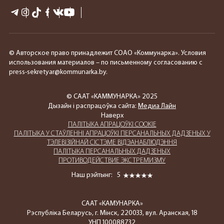
© Авторское право принадлежит СОАО «Коммунарка». Условия
использования материалов – по письменному согласованию с
press-sekretyar@kommunarka.by.
© СААТ «КАММУНАРКА» 2025
Дызайн і распрацоўка сайта:
Медиа Лайн
Наверх
ПАЛIТЫКА АПРАЦОЎКІ COOKIE
ПАЛIТЫКА У СТАЎЛЕННІ АПРАЦОЎКІ ПЕРСАНАЛЬНЫХ ДАДЗЕНЫХ У
ТЭЛЕВІЗІЙНАЙ СІСТЭМЕ ВІДЭАНАБЛЮДЭННЯ
ПАЛIТЫКА ПЕРСАНАЛЬНЫХ ДАДЗЕНЫХ
ПРОТИВОДЕЙСТВИЕ ЭКСТРЕМИЗМУ
Наш рэйтынг:
5
СААТ «КАМУНАРКА»
Рэспубліка Беларусь, г. Мінск, 220033, вул. Аранская, 18
УНП 100088732