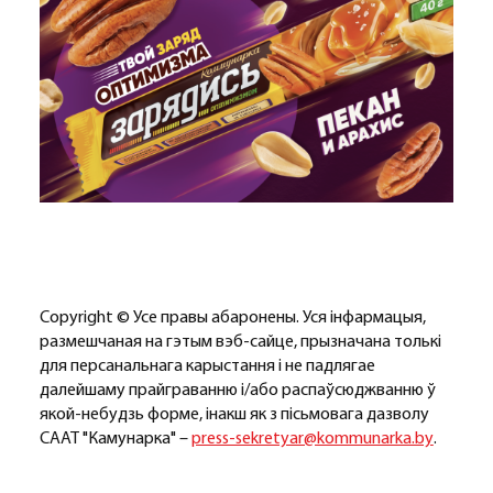
Copyright © Усе правы абаронены. Уся інфармацыя,
размешчаная на гэтым вэб-сайце, прызначана толькі
для персанальнага карыстання і не падлягае
далейшаму прайграванню і/або распаўсюджванню ў
якой-небудзь форме, інакш як з пісьмовага дазволу
СААТ "Камунарка" –
press-sekretyar@kommunarka.by
.