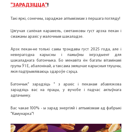
"ЗАРАДЗІЦЦА"
!
Такі яркі, сонечны, зараджае аптымізмам з першага погляду!
Цягучая салёная карамель, сметанковы густ арэха пекан і
смажаны арахіс у малочным шакаладзе.
Арэх пекан-не толькі самы трэндавы густ 2025 года, але і
неверагодна карысны і пажыўны інгрэдыент для
шакаладнага батончыка. Бо менавіта ён багаты вітамінамі
групы Ў І Е, абалонінай, а таксама змяшчае карысныя тлушчы,
якія падтрымліваюць здароўе сэрца.
Батончык" зарадзіць " з арахіс і пеканам абавязкова
зарадзіць вас на працы, у вучобе і падчас актыўнага
адпачынку.
Вас чакае 100% - ы зарад энергіяй і аптымізмам ад фабрыкі
"Камунарка"!