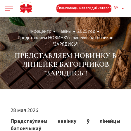
Спампаваць навагодні каталог
BY
Інфацэнтр
Навіны
2025 год
Представляем НОВИНКУ в линейке батончиков
"ЗАРЯДИСЬ"!
ПРЕДСТАВЛЯЕМ НОВИНКУ В
ЛИНЕЙКЕ БАТОНЧИКОВ
"ЗАРЯДИСЬ"!
28 мая 2026
Прадстаўляем навінку ў лінейцы
батончыкаў