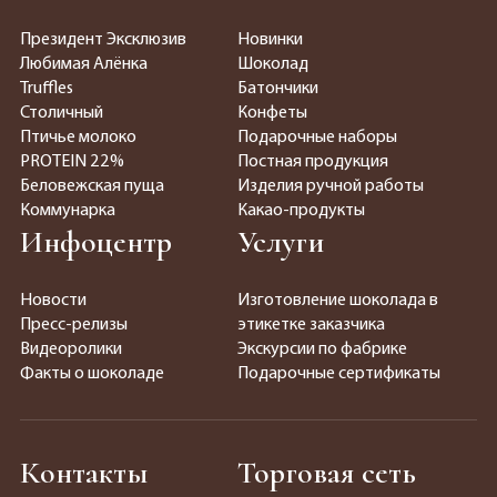
Президент Эксклюзив
Новинки
Любимая Алёнка
Шоколад
Truffles
Батончики
Столичный
Конфеты
Птичье молоко
Подарочные наборы
PROTEIN 22%
Постная продукция
Беловежская пуща
Изделия ручной работы
Коммунарка
Какао-продукты
Инфоцентр
Услуги
Новости
Изготовление шоколада в
Пресс-релизы
этикетке заказчика
Видеоролики
Экскурсии по фабрике
Факты о шоколаде
Подарочные сертификаты
Контакты
Торговая сеть