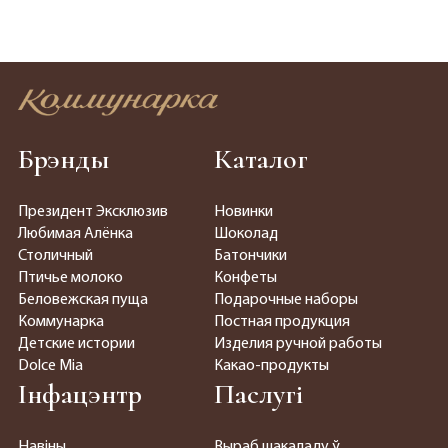
Брэнды
Каталог
Президент Эксклюзив
Новинки
Любимая Алёнка
Шоколад
Столичный
Батончики
Птичье молоко
Конфеты
Беловежская пуща
Подарочные наборы
Коммунарка
Постная продукция
Детские истории
Изделия ручной работы
Dolce Mia
Какао-продукты
Інфацэнтр
Паслугі
Навіны
Выраб шакаладу ў