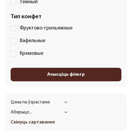
темный
Тип конфет
Фруктово-грильяжные
Вафельные
Кремовые
Ачысціць фільтр
Цэны па ўзрастанні
Абярыце...
Скінуць сартаванне