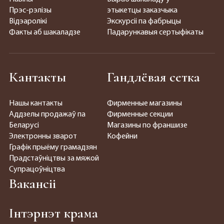
Прэс-рэлізы
этыкетцы заказчыка
Відэаролікі
Экскурсіі па фабрыцы
Факты аб шакаладзе
Падарункавыя сертыфікаты
Кантакты
Гандлёвая сетка
Нашы кантакты
Фирменные магазины
Аддзелы продажаў па
Фирменные секции
Беларусі
Магазины по франшизе
Электронны зварот
Кофейни
Графік прыёму грамадзян
Прадстаўніцтвы за мяжой
Супрацоўніцтва
Вакансіі
Інтэрнэт крама