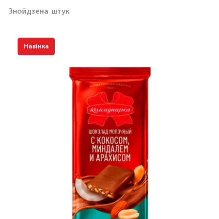
Знойдзена
штук
Навінка