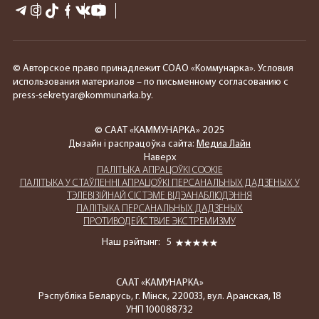
© Авторское право принадлежит СОАО «Коммунарка». Условия
использования материалов – по письменному согласованию с
press-sekretyar@kommunarka.by.
© СААТ «КАММУНАРКА» 2025
Дызайн і распрацоўка сайта:
Медиа Лайн
Наверх
ПАЛIТЫКА АПРАЦОЎКІ COOKIE
ПАЛIТЫКА У СТАЎЛЕННІ АПРАЦОЎКІ ПЕРСАНАЛЬНЫХ ДАДЗЕНЫХ У
ТЭЛЕВІЗІЙНАЙ СІСТЭМЕ ВІДЭАНАБЛЮДЭННЯ
ПАЛIТЫКА ПЕРСАНАЛЬНЫХ ДАДЗЕНЫХ
ПРОТИВОДЕЙСТВИЕ ЭКСТРЕМИЗМУ
Наш рэйтынг:
5
СААТ «КАМУНАРКА»
Рэспубліка Беларусь, г. Мінск, 220033, вул. Аранская, 18
УНП 100088732