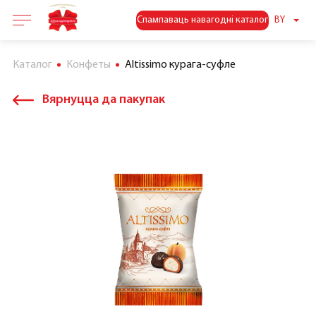
Спампаваць навагодні каталог
BY
Каталог
Конфеты
Altissimo курага-суфле
Вярнуцца да пакупак