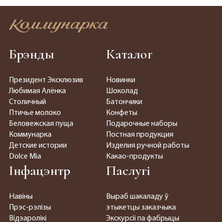
Брэнды
Каталог
Президент Эксклюзив
Новинки
Любимая Алёнка
Шоколад
Столичный
Батончики
Птичье молоко
Конфеты
Беловежская пуща
Подарочные наборы
Коммунарка
Постная продукция
Детские истории
Изделия ручной работы
Dolce Mia
Какао-продукты
Інфацэнтр
Паслугі
Навіны
Выраб шакаладу ў
Прэс-рэлізы
этыкетцы заказчыка
Відэаролікі
Экскурсіі па фабрыцы