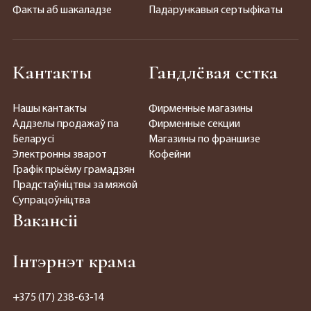
Факты аб шакаладзе
Падарункавыя сертыфікаты
Кантакты
Гандлёвая сетка
Нашы кантакты
Фирменные магазины
Аддзелы продажаў па
Фирменные секции
Беларусі
Магазины по франшизе
Электронны зварот
Кофейни
Графік прыёму грамадзян
Прадстаўніцтвы за мяжой
Супрацоўніцтва
Вакансіі
Інтэрнэт крама
+375 (17) 238-63-14