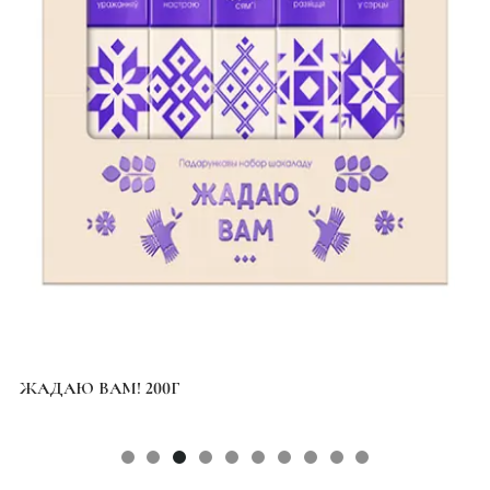
ЖАДАЮ ВАМ! 200Г
Т