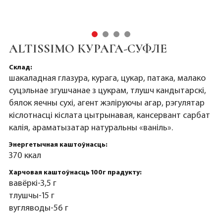
ALTISSIMO КУРАГА-СУФЛЕ
Склад:
шакаладная глазура, курага, цукар, патака, малако
суцэльнае згушчанае з цукрам, тлушч кандытарскі,
бялок яечны сухі, агент жэліруючы агар, рэгулятар
кіслотнасці кіслата цытрынавая, кансервант сарбат
калія, араматызатар натуральны «ваніль».
Энергетычная каштоўнасць:
370 ккал
Харчовая каштоўнасць 100г прадукту:
вавёркі-3,5 г
тлушчы-15 г
вугляводы-56 г