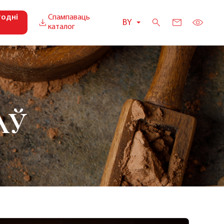
годні
Спампаваць
BY
каталог
АЎ