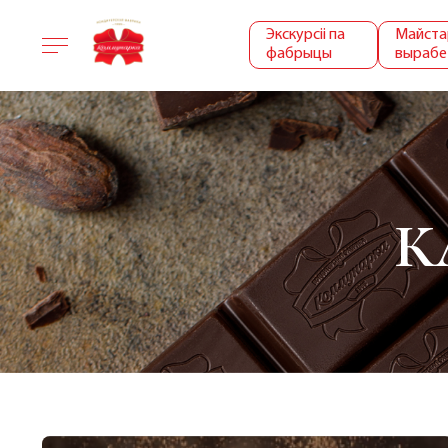
Экскурсіі па
Майста
фабрыцы
вырабе
К