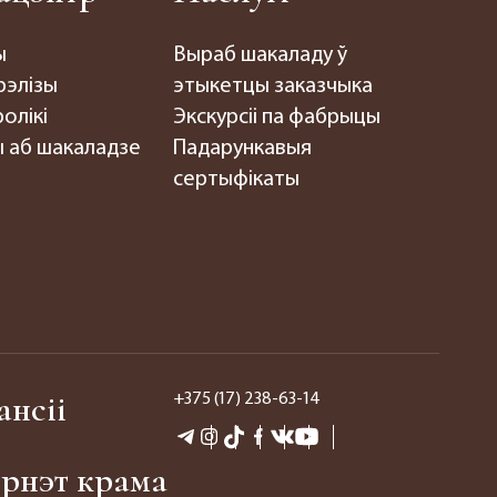
ы
Выраб шакаладу ў
рэлізы
этыкетцы заказчыка
олікі
Экскурсіі па фабрыцы
 аб шакаладзе
Падарункавыя
сертыфікаты
ансіі
+375 (17) 238-63-14
эрнэт крама