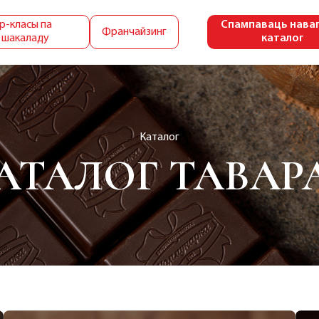
р-класы па
Спампаваць нава
Франчайзинг
 шакаладу
каталог
Каталог
АТАЛОГ ТАВАР