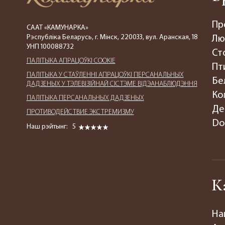
Пр
СААТ «КАМУНАРКА»
Рэспубліка Беларусь, г. Мінск, 220033, вул. Аранская, 18
Лю
УНП 100088732
Ст
ПАЛIТЫКА АПРАЦОЎКІ COOKIE
Пт
ПАЛIТЫКА У СТАЎЛЕННІ АПРАЦОЎКІ ПЕРСАНАЛЬНЫХ
Бе
ДАДЗЕНЫХ У ТЭЛЕВІЗІЙНАЙ СІСТЭМЕ ВІДЭАНАБЛЮДЭННЯ
Ко
ПАЛIТЫКА ПЕРСАНАЛЬНЫХ ДАДЗЕНЫХ
Де
ПРОТИВОДЕЙСТВИЕ ЭКСТРЕМИЗМУ
Do
Наш рэйтынг:
5
К
На