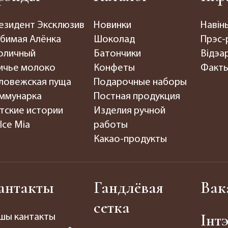
езидент Эксклюзив
Новинки
Навін
бимая Алёнка
Шоколад
Прэс-
оличный
Батончики
Відэар
ичье молоко
Конфеты
Факты
ловежская пуща
Подарочные наборы
ммунарка
Постная продукция
тские истории
Изделия ручной
lce Mia
работы
Какао-продукты
антакты
Гандлёвая
Вак
сетка
Інт
шы кантакты