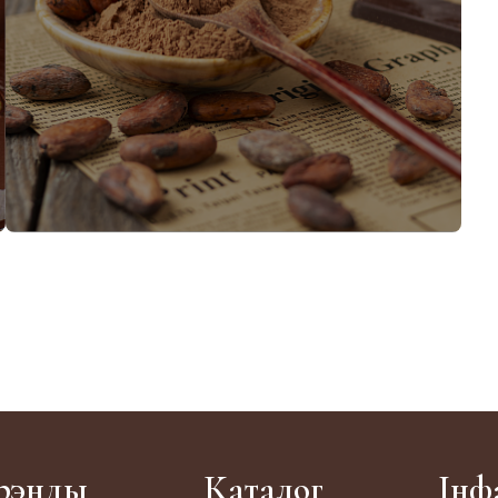
Какао-порошок
рэнды
Каталог
Інф