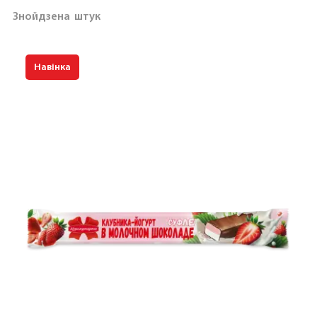
Знойдзена
штук
Навінка