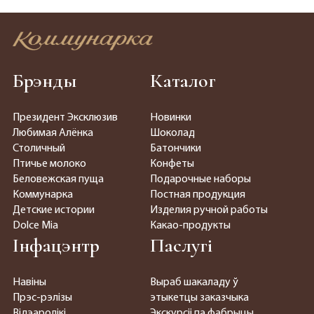
Брэнды
Каталог
Президент Эксклюзив
Новинки
Любимая Алёнка
Шоколад
Столичный
Батончики
Птичье молоко
Конфеты
Беловежская пуща
Подарочные наборы
Коммунарка
Постная продукция
Детские истории
Изделия ручной работы
Dolce Mia
Какао-продукты
Інфацэнтр
Паслугі
Навіны
Выраб шакаладу ў
Прэс-рэлізы
этыкетцы заказчыка
Відэаролікі
Экскурсіі па фабрыцы