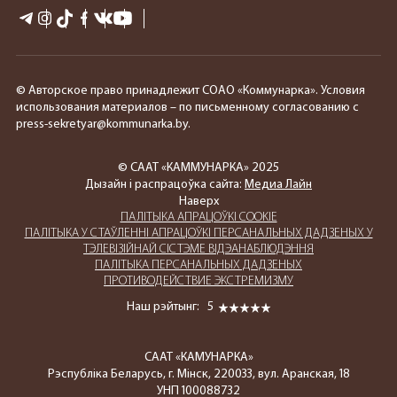
© Авторское право принадлежит СОАО «Коммунарка». Условия
использования материалов – по письменному согласованию с
press-sekretyar@kommunarka.by.
© СААТ «КАММУНАРКА» 2025
Дызайн і распрацоўка сайта:
Медиа Лайн
Наверх
ПАЛIТЫКА АПРАЦОЎКІ COOKIE
ПАЛIТЫКА У СТАЎЛЕННІ АПРАЦОЎКІ ПЕРСАНАЛЬНЫХ ДАДЗЕНЫХ У
ТЭЛЕВІЗІЙНАЙ СІСТЭМЕ ВІДЭАНАБЛЮДЭННЯ
ПАЛIТЫКА ПЕРСАНАЛЬНЫХ ДАДЗЕНЫХ
ПРОТИВОДЕЙСТВИЕ ЭКСТРЕМИЗМУ
Наш рэйтынг:
5
СААТ «КАМУНАРКА»
Рэспубліка Беларусь, г. Мінск, 220033, вул. Аранская, 18
УНП 100088732