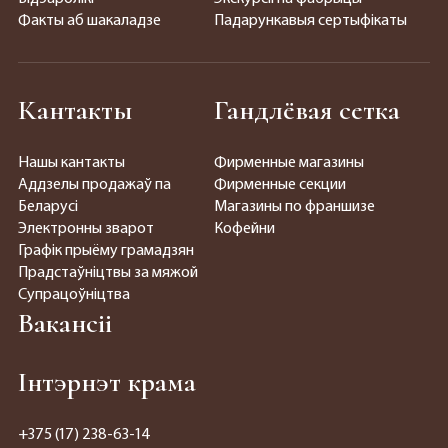
Факты аб шакаладзе
Падарункавыя сертыфікаты
Кантакты
Гандлёвая сетка
Нашы кантакты
Фирменные магазины
Аддзелы продажаў па
Фирменные секции
Беларусі
Магазины по франшизе
Электронны зварот
Кофейни
Графік прыёму грамадзян
Прадстаўніцтвы за мяжой
Супрацоўніцтва
Вакансіі
Інтэрнэт крама
+375 (17) 238-63-14