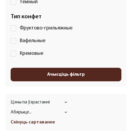
темный
Тип конфет
Фруктово-грильяжные
Вафельные
Кремовые
Ачысціць фільтр
Цэны па ўзрастанні
Абярыце...
Скінуць сартаванне