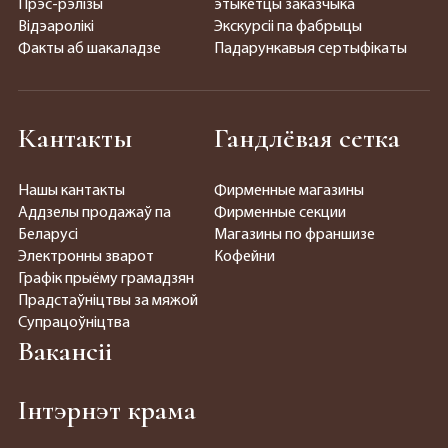
Прэс-рэлізы
этыкетцы заказчыка
Відэаролікі
Экскурсіі па фабрыцы
Факты аб шакаладзе
Падарункавыя сертыфікаты
Кантакты
Гандлёвая сетка
Нашы кантакты
Фирменные магазины
Аддзелы продажаў па
Фирменные секции
Беларусі
Магазины по франшизе
Электронны зварот
Кофейни
Графік прыёму грамадзян
Прадстаўніцтвы за мяжой
Супрацоўніцтва
Вакансіі
Інтэрнэт крама