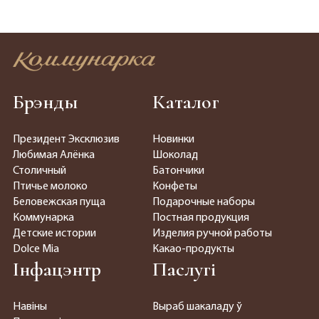
Брэнды
Каталог
Президент Эксклюзив
Новинки
Любимая Алёнка
Шоколад
Столичный
Батончики
Птичье молоко
Конфеты
Беловежская пуща
Подарочные наборы
Коммунарка
Постная продукция
Детские истории
Изделия ручной работы
Dolce Mia
Какао-продукты
Інфацэнтр
Паслугі
Навіны
Выраб шакаладу ў