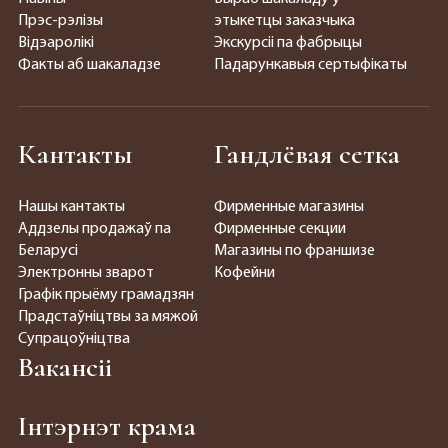
Прэс-рэлізы
этыкетцы заказчыка
Відэаролікі
Экскурсіі па фабрыцы
Факты аб шакаладзе
Падарункавыя сертыфікаты
Кантакты
Гандлёвая сетка
Нашы кантакты
Фирменные магазины
Аддзелы продажаў па
Фирменные секции
Беларусі
Магазины по франшизе
Электронны зварот
Кофейни
Графік прыёму грамадзян
Прадстаўніцтвы за мяжой
Супрацоўніцтва
Вакансіі
Інтэрнэт крама