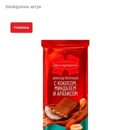
Знойдзена
штук
Навінка