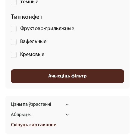
темный
Тип конфет
Фруктово-грильяжные
Вафельные
Кремовые
Ачысціць фільтр
Цэны па ўзрастанні
Абярыце...
Скінуць сартаванне