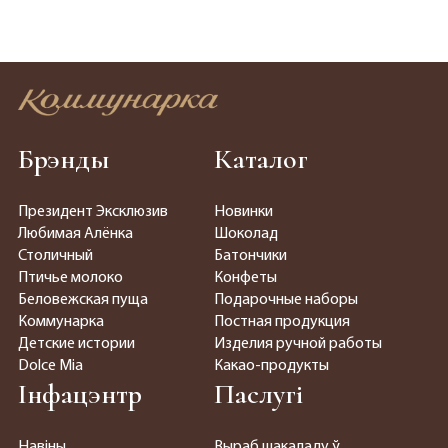
Брэнды
Каталог
Президент Эксклюзив
Новинки
Любимая Алёнка
Шоколад
Столичный
Батончики
Птичье молоко
Конфеты
Беловежская пуща
Подарочные наборы
Коммунарка
Постная продукция
Детские истории
Изделия ручной работы
Dolce Mia
Какао-продукты
Інфацэнтр
Паслугі
Навіны
Выраб шакаладу ў