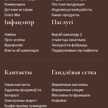
Коммунарка
Постная продукция
Детские истории
Изделия ручной работы
Dolce Mia
Какао-продукты
Інфацэнтр
Паслугі
Навіны
Выраб шакаладу ў
Прэс-рэлізы
этыкетцы заказчыка
Відэаролікі
Экскурсіі па фабрыцы
Факты аб шакаладзе
Падарункавыя сертыфікаты
Кантакты
Гандлёвая сетка
Нашы кантакты
Фирменные магазины
Аддзелы продажаў па
Фирменные секции
Беларусі
Магазины по франшизе
Электронны зварот
Кофейни
Графік прыёму грамадзян