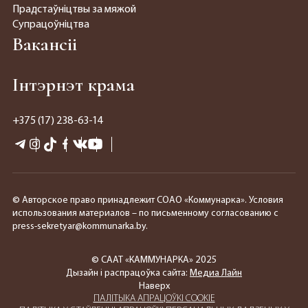
Прадстаўніцтвы за мяжой
Супрацоўніцтва
Вакансіі
Інтэрнэт крама
+375 (17) 238-63-14
© Авторское право принадлежит СОАО «Коммунарка». Условия
использования материалов – по письменному согласованию с
press-sekretyar@kommunarka.by.
© СААТ «КАММУНАРКА» 2025
Дызайн і распрацоўка сайта:
Медиа Лайн
Наверх
ПАЛIТЫКА АПРАЦОЎКІ COOKIE